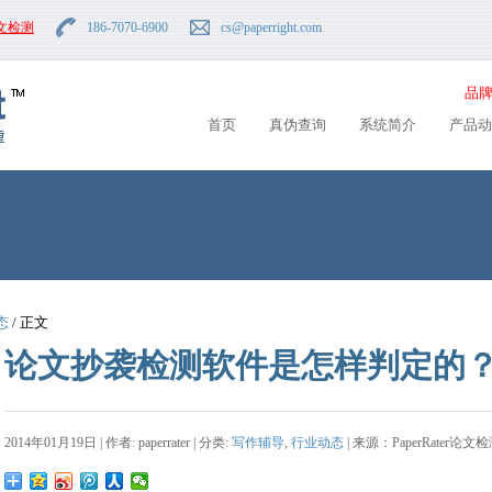
文检测
186-7070-6900
cs
@paperright.com
品牌
首页
真伪查询
系统简介
产品动
态
/ 正文
论文抄袭检测软件是怎样判定的
2014年01月19日 | 作者: paperrater | 分类:
写作辅导
,
行业动态
| 来源：PaperRater论