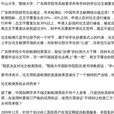
中山大学、暨南大学、广东商学院等高校要求所有学科的学位论文都要在
广东商学院研究生处规定，学术检测以《中国学术文献网络出版总库》
检测指标，总文字重复比在10%—30%之间，申请人应对论文进行修改
行外审；总文字重复比在30%以上，申请人必须对论文进行修改，修改
果总文字重复比依然超过30%，则半年后重新申请论文答辩，最迟不超
论文检测只是学位授予的一个环节，属于对学生抄袭形式上的约束，论
上学位论文检测市场的火爆，却折射出部分学生的“心虚”，目前也引起
广东商学院今年的检测结果显示，疑似“抄袭”的比例大大下降，段科长
重视毕业论文写作，另一种可能就是先去网上“查一把”，将文字重合的
“我坚决反对论文检测系统。”暨南大学国际学院院长唐书泽教授说，“学
唐书泽表示，论文用机器检测的直接效果是催生了一个独特的产业链，
论文检测系统从何而来？
据了解，中国知网学术不端文献检测系统不对个人发售，只提供给高校
用，在使用时要签订严格的试用协议，使用方需保证“不得转让给第三方
从何而来呢？
2009年12月，针对个别AMLC系统用户在淘宝网提供检测服务、牟取