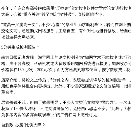
今年，广东众多高校继续采用“反抄袭”论文检测软件对学位论文进行检
太高，会被“重点关注”甚至判定为“抄袭”，直接影响毕业。
“道高一尺魔高一丈”，不少“心虚”的毕业生为求顺利毕业，转而在网上
交论文前，通过购买网络服务，主动自查，有针对性地进行修改，给自己吃
场就这样火爆起来。
5分钟生成检测报告？
南方日报记者发现，淘宝网上的论文检测分为“知网学术不端检测”和“万
格。由于各高校、科研机构绝大多数采用知网系统进行检测，知网收录
价格多在150元/次—200元/次；而万方检测则非常便宜，按字数收费
店家介绍，将论文上传后，5分钟之内，系统会提供详尽的检测报告单，
用红色字体将重合内容标出。此外，不少卖家还赠送论文修改秘籍，指
重合率。
尽管价钱不菲，但由于效果明显，不少人大赞论文检测“很给力”。一名ID为“hu
花掉了180块大洋呀，不过觉得挺值的，免得自己忐忑不安。”此外，为
为参考内容的多寡而耽误毕业”的广告在网上随处可见。
自测致“抄袭”比例大降？