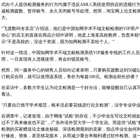
式向个人提供检测服务的行为均属于违反AMLC系统使用协议的违规行为
减检测篇数、暂停账号、永久关闭账号等处理。然而，淘宝网上论文检
大。
“飞渡数码专卖店”介绍说，他们是中国知网学术不端文献检测的VIP用
你心”的店主则直接在商品介绍中讲明，他是上海某高校教师，负责本校
示“不是高校的，没这个资源，因为知网检测不卖给个人。”
针对这一情况，中国知网学术不端文献检测系统VIP服务专线的工作人
用，一旦发现有人违规使用，将会封锁其账号。
然而，同一服务中心的销售人员却向记者表明，只要购买篇数达到50篇
订购买合同，就可以使用该系统，售价为每篇100元。检测会助长抄袭？
在采访中，多数大学生认为论文检测是一个好办法，能够提醒自己认真
看法。
“只要自己恪守学术规范，根本没必要花钱进行论文检测”，法学专业毕
在调查中，记者发现，由于网络“试检”的存在，不少毕业生写论文时就如
过不了再来修改也不迟”，广东外语外贸大学一个学生说。而提供“试检
检测的买家赠送论文修改秘籍。深谙检测规则的卖家，指点毕业生如何
行修改、替换，甚至移花接木，从而减少重合率顺利通过软件检测。这一