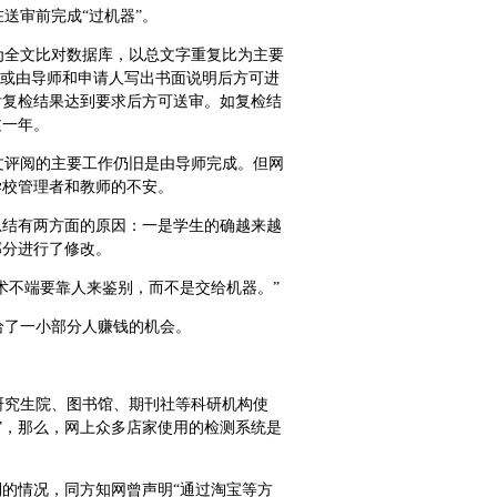
送审前完成“过机器”。
为全文比对数据库，以总文字重复比为主要
，或由导师和申请人写出书面说明后方可进
后复检结果达到要求后方可送审。如复检结
过一年。
文评阅的主要工作仍旧是由导师完成。但网
学校管理者和教师的不安。
总结有两方面的原因：一是学生的确越来越
部分进行了修改。
术不端要靠人来鉴别，而不是交给机器。”
给了一小部分人赚钱的机会。
研究生院、图书馆、期刊社等科研机构使
”，那么，网上众多店家使用的检测系统是
私利的情况，同方知网曾声明“通过淘宝等方