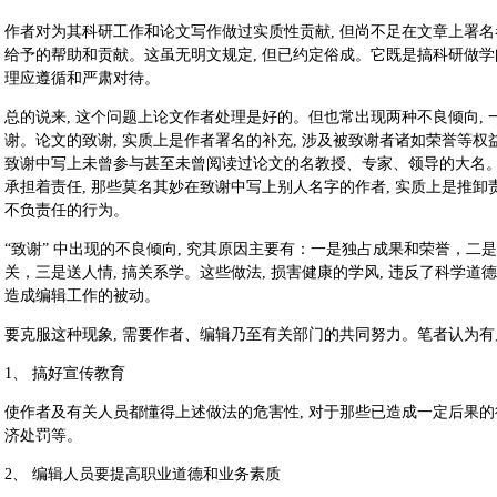
作者对为其科研工作和论文写作做过实质性贡献, 但尚不足在文章上署名
给予的帮助和贡献。这虽无明文规定, 但已约定俗成。它既是搞科研做学问
理应遵循和严肃对待。
总的说来, 这个问题上论文作者处理是好的。但也常出现两种不良倾向, 
谢。论文的致谢, 实质上是作者署名的补充, 涉及被致谢者诸如荣誉等权
致谢中写上未曾参与甚至未曾阅读过论文的名教授、专家、领导的大名
承担着责任, 那些莫名其妙在致谢中写上别人名字的作者, 实质上是推卸责
不负责任的行为。
“致谢” 中出现的不良倾向, 究其原因主要有：一是独占成果和荣誉，二
关，三是送人情, 搞关系学。这些做法, 损害健康的学风, 违反了科学道德
造成编辑工作的被动。
要克服这种现象, 需要作者、编辑乃至有关部门的共同努力。笔者认为
1、 搞好宣传教育
使作者及有关人员都懂得上述做法的危害性, 对于那些已造成一定后果的行
济处罚等。
2、 编辑人员要提高职业道德和业务素质