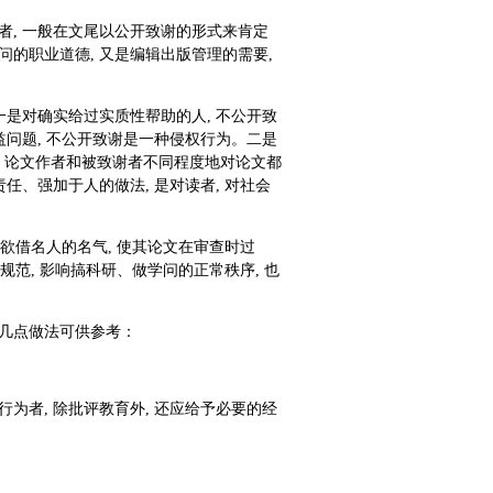
者, 一般在文尾以公开致谢的形式来肯定
的职业道德, 又是编辑出版管理的需要,
一是对确实给过实质性帮助的人, 不公开致
益问题, 不公开致谢是一种侵权行为。二是
。论文作者和被致谢者不同程度地对论文都
任、强加于人的做法, 是对读者, 对社会
是欲借名人的名气, 使其论文在审查时过
规范, 影响搞科研、做学问的正常秩序, 也
有几点做法可供参考：
为者, 除批评教育外, 还应给予必要的经