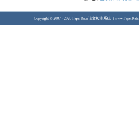
Copyright © 2007 - 2026 PaperRater论文检测系统（www.PaperRa