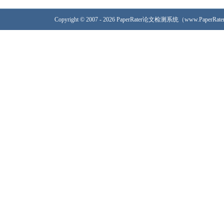
Copyright © 2007 - 2026 PaperRater论文检测系统（www.PaperRa