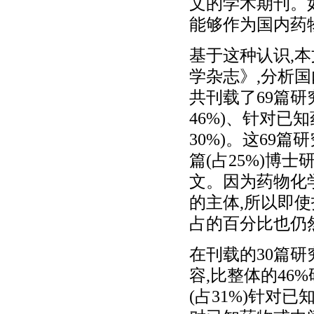
文的学术期刊。
能够作为国内药
基于这种认识,本
学杂志》,分析
共刊载了69篇研
46%)、针对已
30%)。这69篇
篇(占25%)博士
文。因为药物化
的主体,所以即
占的百分比也仍然
在刊载的30篇研
容,比整体的46
(占31%)针对