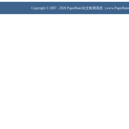
Copyright © 2007 - 2026 PaperRater论文检测系统（www.PaperRa