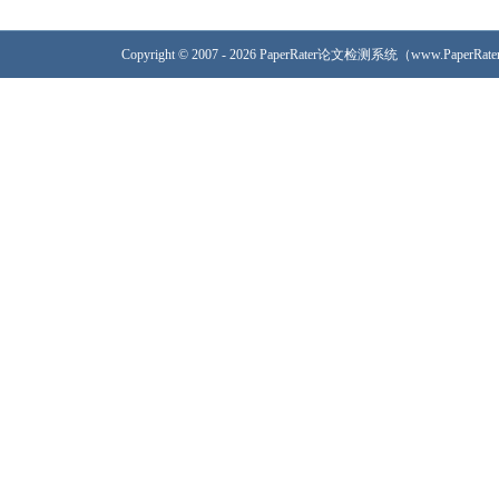
Copyright © 2007 - 2026 PaperRater论文检测系统（www.PaperRa