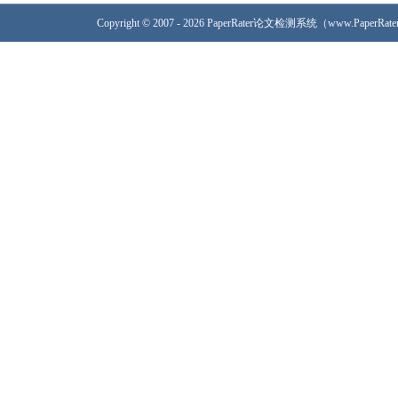
Copyright © 2007 - 2026 PaperRater论文检测系统（www.PaperRa