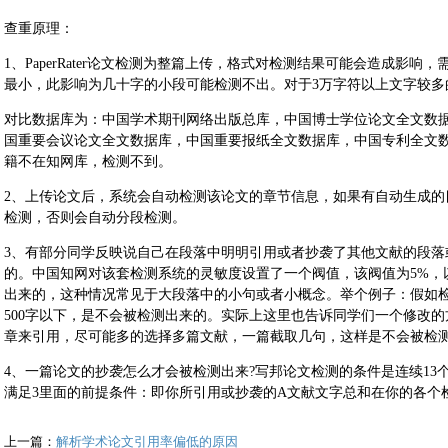
查重原理：
1、PaperRater论文检测为整篇上传，格式对检测结果可能会造成影
最小，此影响为几十字的小段可能检测不出。对于3万字符以上文字较多
对比数据库为：中国学术期刊网络出版总库，中国博士学位论文全文数据
国重要会议论文全文数据库，中国重要报纸全文数据库，中国专利全文
籍不在知网库，检测不到。
2、上传论文后，系统会自动检测该论文的章节信息，如果有自动生成的
检测，否则会自动分段检测。
3、有部分同学反映说自己在段落中明明引用或者抄袭了其他文献的段落
的。中国知网对该套检测系统的灵敏度设置了一个阀值，该阀值为5%，
出来的，这种情况常见于大段落中的小句或者小概念。举个例子：假如检测
500字以下，是不会被检测出来的。实际上这里也告诉同学们一个修改
章来引用，尽可能多的选择多篇文献，一篇截取几句，这样是不会被检
4、一篇论文的抄袭怎么才会被检测出来?写邦论文检测的条件是连续13
满足3里面的前提条件：即你所引用或抄袭的A文献文字总和在你的各个
上一篇：
解析学术论文引用率偏低的原因