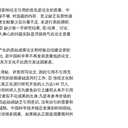
。而影响论文引用的首先是论文的质量。中
把握不够, 对选题的内容、意义缺乏实质性描
参考文献量少且分量不足, 未进行系统调研;
⑤ 缺少第一手研究结果; ⑥ 结果、讨论、
令人揪心的问题实际是浮躁风气在论文质量
产生的原始成果论文和经验总结建议类软
比, 若中国科学界不再发表质量低的论文,
, 东方文化不比西方发达国家差。
津贴、评奖而写论文, 因此引用不引用无
研究的前期基础及同行工作; ② 传统文化制
正在进行研究开发的人力达140 万人,
有些科研人员为避免自引之嫌而从来不引用
究者应不论成果的出身,凡是有参考价值的
人员起始就缺乏引用意识, 没有自引的需要和
不成熟。中国科学技术稳定发展的时间很短,
牵涉很多因素。如果能从正面提倡重视对科