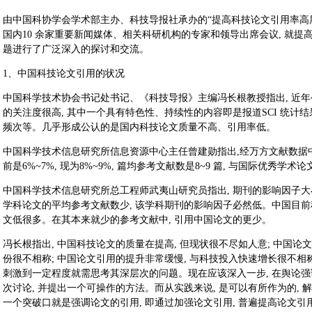
由中国科协学会学术部主办、科技导报社承办的“提高科技论文引用率高层研讨会
国内10 余家重要新闻媒体、相关科研机构的专家和领导出席会议, 就
题进行了广泛深入的探讨和交流。
1、中国科技论文引用的状况
中国科学技术协会书记处书记、《科技导报》主编冯长根教授指出, 近
的关注度很高, 其中一个具有特色性、持续性的内容即是报道SCI 统计结果
频次等。几乎形成公认的是国内科技论文质量不高、引用率低。
中国科学技术信息研究所信息资源中心主任曾建勋指出,经万方文献数据中
前是6%~7%, 现为8%~9%, 篇均参考文献数是8~9 篇, 与国际优秀学
中国科学技术信息研究所总工程师武夷山研究员指出, 期刊的影响因子大
学科论文的平均参考文献数少, 该学科期刊的影响因子必然低。中国目
文低很多。在其本来就少的参考文献中, 引用中国论文的更少。
冯长根指出, 中国科技论文的质量在提高, 但现状很不尽如人意; 中国论
份很不相称; 中国论文引用的提升非常缓慢, 与科技投入快速增长很不相
刺激到一定程度就需思考其深层次的问题。现在应该深入一步, 在舆论强
次讨论, 并提出一个可操作的方法。而从实践来说, 是可以有所作为的,
一个突破口就是强调论文的引用, 即通过加强论文引用, 普遍提高论文引