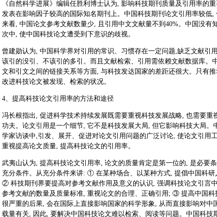
《自然科学进展》编辑任胜利博士认为, 影响科技期刊质量及引用率的重
发表在影响因子较高的国际知名期刊上。中国科技期刊论文引用率较低,
来看, 中国论文参考文献数量少, 且引用中文文献量不到40%。中国没有
次中, 使中国科技论文遭受到下意识的歧视。
曾建勋认为, 中国科学界对引用的常识、习惯存在一定问题,缺乏文献引用
该引的没引、不该引的多引。而且文献检索、引用需依赖文献数据库。中
文和引文之间的链接关系等方面, 与科技发达国家的差距还很大。只有推
改进科技论文被发现、检索的状况。
4、提高科技论文引用率的方法和途径
冯长根指出, 促进科学技术持续发展既需要重视科技发展战略, 也需要重
功夫。论文引用是一个细节, 它不是科技发展大局, 但它影响科技大局。
学家访谈中,引发、展开、促进对论文引用问题的广泛讨论, 使论文引用
重视提高论文质量, 提高科技论文的引用率。
武夷山认为, 提高科技论文引用率, 论文的质量肯定是第一位的, 是必要条
充分条件。从充分条件来讲: ① 在某种场合、以某种方式, 提倡中国科
② 科技期刊界要提高对参考文献作用及意义的认识, 强调科技论文引言中
参考文献的数量及质量标准, 重视论文的合理、正确引用; ③ 提高中国
很严重的后果, 会在国际上直接影响国家的科学形象, 从而直接影响对中
载量有关, 因此, 要解决中国科技论文难以检索、阅读等问题。中国科技