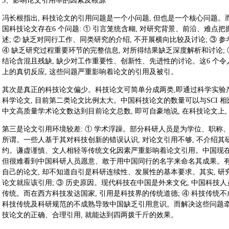
3、影响论文引用率的因素及根源
冯长根指出, 科技论文的引用问题是一个小问题, 但也是一个核心问题
国科技论文存在6 个问题: ① 引言笼统含糊, 对研究背景、前沿、难点
述; ② 缺乏对同行工作、同类研究的介绍, 不开展横向比较及讨论; ③ 
④ 缺乏研究过程重要环节的完整信息, 对所得结果缺乏深度解析和讨论; 
结论含混且残缺, 缺少对工作重要性、创新性、先进性的讨论。这6 个
上的真切反应, 这些问题严重影响着论文的引用及被引。
其次是真正的科技论文偏少。科技论文可简单分成两类,即通过科学实验
科学论文, 目前第二类论文比例太大。中国科技论文的数量可以与SCI 相
中文高质量学术论文数达到目前论文总数, 即可自豪地说, 在科技论文上
第三是论文引用环境较差: ① 学术浮躁。部分科研人员是为学位、职称、
所谓。一些人基于其对科技创新的错误认识, 对论文引用不够, 不介绍其
约。谦虚谨慎、文人相轻等传统文化因素严重影响着论文引用。中国现在真
但很难看到中国科研人员愿意、敢于用中国同行的名字来命名其成果。
自己的论文, 却不知道自引是科研连续性、发展性的基本要求。其实, 研
论文就应该引用; ③ 历史原因。现代科技在中国是外来文化, 中国科技
传统。而在西方科技发达国家, 引用是科技界的传统道德; ④ 科技传统
科技传统及科研规范的不成熟导致中国缺乏引用意识。而解决这些问题
技论文的正确、合理引用, 就能达到四两拨千斤的效果。