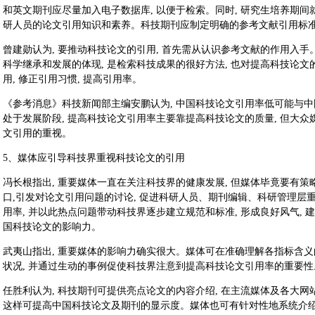
和英文期刊应尽量加入电子数据库, 以便于检索。同时, 研究生培养期间
研人员的论文引用知识和素养。科技期刊应制定明确的参考文献引用标准
曾建勋认为, 要推动科技论文的引用, 首先需从认识参考文献的作用入手
科学继承和发展的体现, 是检索科技成果的很好方法, 也对提高科技论
用, 修正引用习惯, 提高引用率。
《参考消息》科技新闻部主编安鹏认为, 中国科技论文引用率低可能与中
处于发展阶段, 提高科技论文引用率主要靠提高科技论文的质量, 但大众
文引用的重视。
5、媒体应引导科技界重视科技论文的引用
冯长根指出, 重要媒体一直在关注科技界的健康发展, 但媒体毕竟要有策略,
口,引发对论文引用问题的讨论, 促进科研人员、期刊编辑、科研管理层重
用率, 并以此热点问题带动科技界逐步建立规范和标准, 形成良好风气, 
国科技论文的影响力。
武夷山指出, 重要媒体的影响力确实很大。媒体可在准确理解各指标含
状况, 并通过生动的事例促使科技界注意到提高科技论文引用率的重要性
任胜利认为, 科技期刊可提供亮点论文的内容介绍, 在主流媒体及各大网
这样可提高中国科技论文及期刊的显示度。媒体也可有针对性地系统介