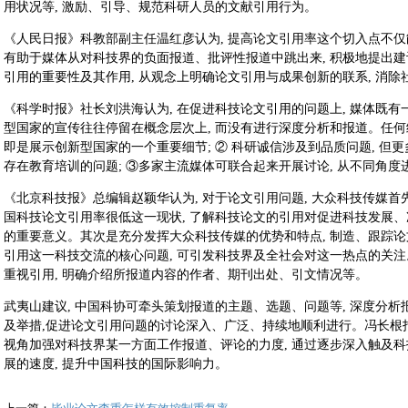
用状况等, 激励、引导、规范科研人员的文献引用行为。
《人民日报》科教部副主任温红彦认为, 提高论文引用率这个切入点不仅
有助于媒体从对科技界的负面报道、批评性报道中跳出来, 积极地提出
引用的重要性及其作用, 从观念上明确论文引用与成果创新的联系, 消
《科学时报》社长刘洪海认为, 在促进科技论文引用的问题上, 媒体既有
型国家的宣传往往停留在概念层次上, 而没有进行深度分析和报道。任何
即是展示创新型国家的一个重要细节; ② 科研诚信涉及到品质问题, 但
存在教育培训的问题; ③多家主流媒体可联合起来开展讨论, 从不同角度
《北京科技报》总编辑赵颖华认为, 对于论文引用问题, 大众科技传媒首
国科技论文引用率很低这一现状, 了解科技论文的引用对促进科技发展
的重要意义。其次是充分发挥大众科技传媒的优势和特点, 制造、跟踪
引用这一科技交流的核心问题, 可引发科技界及全社会对这一热点的关注
重视引用, 明确介绍所报道内容的作者、期刊出处、引文情况等。
武夷山建议, 中国科协可牵头策划报道的主题、选题、问题等, 深度分
及举措,促进论文引用问题的讨论深入、广泛、持续地顺利进行。冯长根指出
视角加强对科技界某一方面工作报道、评论的力度, 通过逐步深入触及科
展的速度, 提升中国科技的国际影响力。