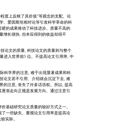
种程度上反映了其价值”等观念的支配。论
力学、爱因斯坦相对论等引发科学革命的科
量过硬的成果推动了科技进步。质量不高的
量增长很快, 但本应得到的收益却得不
技论文的质量, 科技论文的质量则与整个
量进入世界前5 位。不提高论文引用率, 中
国际科学界的注意, 难于出现显著成果和科
技论文若不引用、介绍就会沉淀下去, 难
的注意, 丧失了许多话语权。所以, 提高
使其逐渐走向正规是发展方向。通过注意引
是评价基础研究论文质量的较好方式之一。
出现了一些缺失。重视论文引用率是提高论
比较实际。