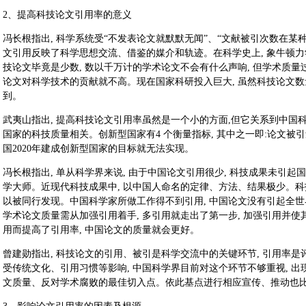
2、提高科技论文引用率的意义
冯长根指出, 科学系统受“不发表论文就默默无闻”、“文献被引次数在某
文引用反映了科学思想交流、借鉴的媒介和轨迹。在科学史上, 象牛顿
技论文毕竟是少数, 数以千万计的学术论文不会有什么声响, 但学术质
论文对科学技术的贡献就不高。现在国家科研投入巨大, 虽然科技论文数
到。
武夷山指出, 提高科技论文引用率虽然是一个小的方面,但它关系到中国科
国家的科技质量相关。创新型国家有4 个衡量指标, 其中之一即:论文被引
国2020年建成创新型国家的目标就无法实现。
冯长根指出, 单从科学界来说, 由于中国论文引用很少, 科技成果未引起
学大师。近现代科技成果中, 以中国人命名的定律、方法、结果极少。科
以被同行发现。中国科学家所做工作得不到引用, 中国论文没有引起全世界
学术论文质量需从加强引用着手, 多引用就走出了第一步, 加强引用并
用而提高了引用率, 中国论文的质量就会更好。
曾建勋指出, 科技论文的引用、被引是科学交流中的关键环节, 引用率
受传统文化、引用习惯等影响, 中国科学界目前对这个环节不够重视, 
文质量、反对学术腐败的最佳切入点。依此基点进行相应宣传、推动也