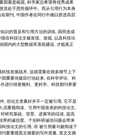
要因素是稿源, 科学家总希望将优秀成果
 使其处于恶性循环中。而从引用行为本身
知名期刊, 中国作者在同行中难以挤进高层
知识的普及和引用方法的训练, 因而造成
国在科技论文被发现、发掘, 以及科技论
动国内的大型数据库系统建设, 才能真正
视科技发展战术, 这就需要在很多细节上下
中国重要传媒应行动起来, 在科学评论、科
工作进行得更顺利、更科学。科技期刊界要
件, 但论文质量好并不一定被引用, 它不是
研人员重视阅读、引用中国发表的科技论文;
对研究基础、背景、进展等的综述, 提高
科技界的诚信度。个别科研诚信问题会带来
国科技论文的引用; ④ 被引用量与被阅读下
期刊要重视英文摘要的写作质量, 英文文摘