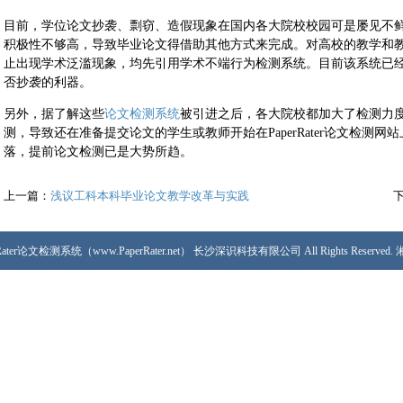
目前，学位论文抄袭、剽窃、造假现象在国内各大院校校园可是屡见不
积极性不够高，导致毕业论文得借助其他方式来完成。对高校的教学和
止出现学术泛滥现象，均先引用学术不端行为检测系统。目前该系统已
否抄袭的利器。
另外，据了解这些
论文检测系统
被引进之后，各大院校都加大了检测力
测，导致还在准备提交论文的学生或教师开始在PaperRater论文检测
落，提前论文检测已是大势所趋。
上一篇：
浅议工科本科毕业论文教学改革与实践
PaperRater论文检测系统（www.PaperRater.net） 长沙深识科技有限公司 All Rights Reserved.
湘