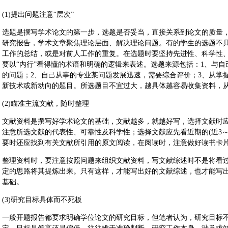
(1)提出问题注意“层次”
选题是撰写学术论文的第一步，选题是否妥当，直接关系到论文的质量
研究报告，学术文章聚焦理论层面、解决理论问题。有的学生的选题不
工作的总结，或是对前人工作的重复。在选题时要坚持先进性、科学性
要以“内行”看得懂的术语和明确的逻辑来表述。选题来源包括：1、与
的问题；2、自己从事的专业某问题发展迅速，需要综合评价；3、从掌
新技术或新动向的题目。所选题目不宜过大，越具体越容易收集资料，
(2)瞄准主流文献，随时整理
文献资料是撰写好学术论文的基础，文献越多，就越好写，选择文献时
注意所选文献的代表性、可靠性及科学性；选择文献应先看近期的(近3～
要时还应找到有关文献所引用的原文阅读，在阅读时，注意做好读书卡
整理资料时，要注意按照问题来组织文献资料，写文献综述时不是将看
定的思路将其提炼出来。只有这样，才能写出好的文献综述，也才能写
基础。
(3)研究目标具体而不死板
一般开题报告都要求明确学位论文的研究目标，但笔者认为，研究目标