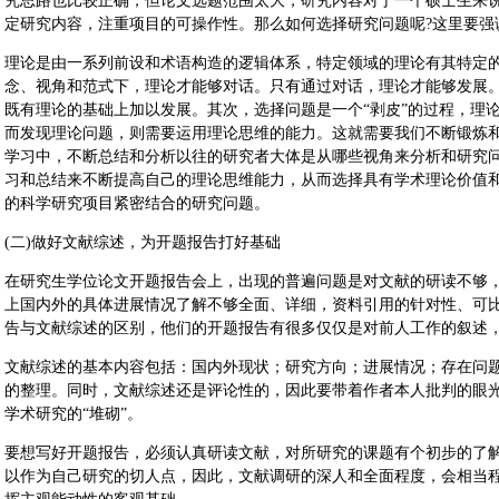
究思路也比较正确，但论文选题范围太大，研究内容对于一个硕士生来
定研究内容，注重项目的可操作性。那么如何选择研究问题呢?这里要强
理论是由一系列前设和术语构造的逻辑体系，特定领域的理论有其特定
念、视角和范式下，理论才能够对话。只有通过对话，理论才能够发展
既有理论的基础上加以发展。其次，选择问题是一个“剥皮”的过程，理
而发现理论问题，则需要运用理论思维的能力。这就需要我们不断锻炼
学习中，不断总结和分析以往的研究者大体是从哪些视角来分析和研究
习和总结来不断提高自己的理论思维能力，从而选择具有学术理论价值
的科学研究项目紧密结合的研究问题。
(二)做好文献综述，为开题报告打好基础
在研究生学位论文开题报告会上，出现的普遍问题是对文献的研读不够
上国内外的具体进展情况了解不够全面、详细，资料引用的针对性、可
告与文献综述的区别，他们的开题报告有很多仅仅是对前人工作的叙述
文献综述的基本内容包括：国内外现状；研究方向；进展情况；存在问
的整理。同时，文献综述还是评论性的，因此要带着作者本人批判的眼
学术研究的“堆砌”。
要想写好开题报告，必须认真研读文献，对所研究的课题有个初步的了
以作为自己研究的切人点，因此，文献调研的深人和全面程度，会相当