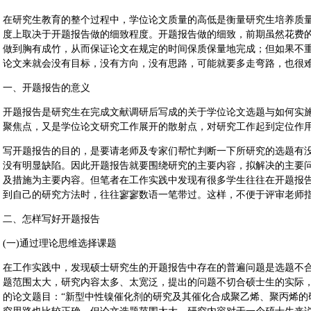
在研究生教育的整个过程中，学位论文质量的高低是衡量研究生培养质
度上取决于开题报告做的细致程度。开题报告做的细致，前期虽然花费
做到胸有成竹，从而保证论文在规定的时间保质保量地完成；但如果不
论文来就会没有目标，没有方向，没有思路，可能就要多走弯路，也很
一、开题报告的意义
开题报告是研究生在完成文献调研后写成的关于学位论文选题与如何实
聚焦点，又是学位论文研究工作展开的散射点，对研究工作起到定位作
写开题报告的目的，是要请老师及专家们帮忙判断一下所研究的选题有
没有明显缺陷。因此开题报告就要围绕研究的主要内容，拟解决的主要问
及措施为主要内容。但笔者在工作实践中发现有很多学生往往在开题报
到自己的研究方法时，往往寥寥数语一笔带过。这样，不便于评审老师
二、怎样写好开题报告
(一)通过理论思维选择课题
在工作实践中，发现硕士研究生的开题报告中存在的普遍问题是选题不合
题范围太大，研究内容太多、太宽泛，提出的问题不切合硕士生的实际
的论文题目：“新型中性镍催化剂的研究及其催化合成聚乙烯、聚丙烯的