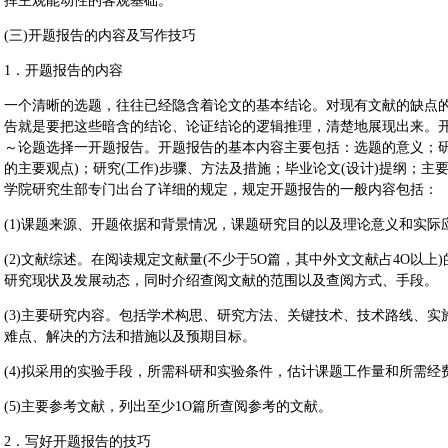
挥主观能动性的客观基础。
(三)开题报告的内容及写作技巧
1．开题报告的内容
一个清晰的选题，往往已经隐含着论文的基本结论。对现有文献的缺点
告就是要把这些暗含的结论、论证结论的逻辑推理，清楚地展现出来。
～论题选择一开题报告。开题报告的基本内容主要包括：选题的意义；研
的主要观点)；研究(工作)步骤、方法及措施；毕业论文(设计)提纲；
学院研究生部专门出台了详细的规定，规定开题报告的一般内容包括：
(1)课题来源、开题依据和背景情况，课题研究目的以及理论意义和实际
(2)文献综述。在阅读规定文献量(不少于5O篇，其中外文文献占4O以
研究现状及发展动态，同时介绍查阅文献的范围以及查阅方式、手段。
(3)主要研究内容。包括学术构思、研究方法、关键技术、技术路线、
难点、解决的方法和措施以及预期目标。
(4)拟采用的实验手段，所需科研和实验条件，估计课题工作量和所需经
(5)主要参考文献，列出至少1O篇所查阅参考的文献。
2．写好开题报告的技巧