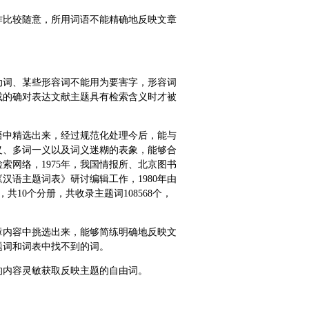
作比较随意，所用词语不能精确地反映文章
动词、某些形容词不能用为要害字，形容词
或的确对表达文献主题具有检索含义时才被
语中精选出来，经过规范化处理今后，能与
义、多词一义以及词义迷糊的表象，能够合
索网络，1975年，我国情报所、北京图书
汉语主题词表》研讨编辑工作，1980年由
10个分册，共收录主题词108568个，
章内容中挑选出来，能够简练明确地反映文
题词和词表中找不到的词。
的内容灵敏获取反映主题的自由词。