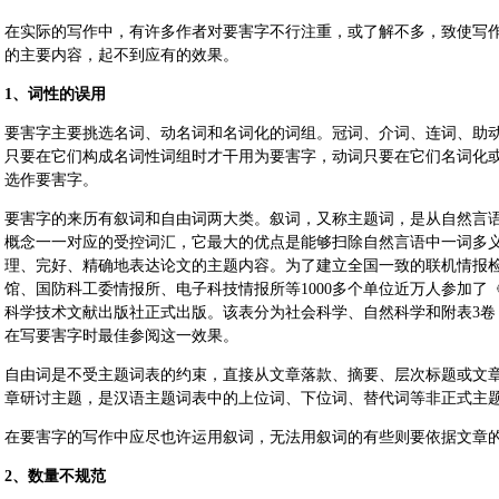
在实际的写作中，有许多作者对要害字不行注重，或了解不多，致使写
的主要内容，起不到应有的效果。
1、词性的误用
要害字主要挑选名词、动名词和名词化的词组。冠词、介词、连词、助
只要在它们构成名词性词组时才干用为要害字，动词只要在它们名词化
选作要害字。
要害字的来历有叙词和自由词两大类。叙词，又称主题词，是从自然言
概念一一对应的受控词汇，它最大的优点是能够扫除自然言语中一词多
理、完好、精确地表达论文的主题内容。为了建立全国一致的联机情报检
馆、国防科工委情报所、电子科技情报所等1000多个单位近万人参加了《
科学技术文献出版社正式出版。该表分为社会科学、自然科学和附表3卷，共
在写要害字时最佳参阅这一效果。
自由词是不受主题词表的约束，直接从文章落款、摘要、层次标题或文
章研讨主题，是汉语主题词表中的上位词、下位词、替代词等非正式主
在要害字的写作中应尽也许运用叙词，无法用叙词的有些则要依据文章
2、数量不规范