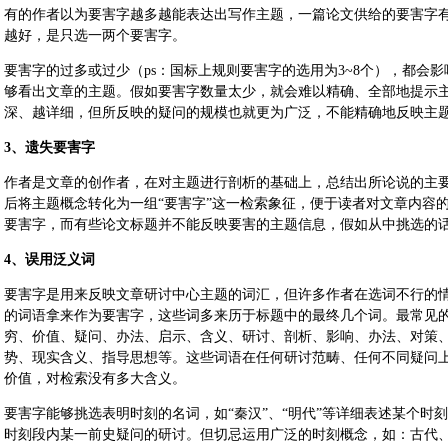
有的作者以为要害字越多越能表达出写作主题，一篇论文供给的要害字
越好，是只选一两个要害字。
要害字的过多或过少（ps：国标上规则要害字的选用为3~8个），都会
够看出文章的主题。假如要害字数量太少，就会难以精确、全部地提示
深、越详细，但所反映的疑问的规模也就更为广泛，不能精确地反映主
3、遗失要害字
作者是文章的创作者，在对主题进行剖析的基础上，总结出所论说的主
后将主题概念转化为一组“要害字”这一检索象征，便于读者对文章内容
要害字，而有些论文标题并不能反映要害的主题信息，假如从中挑选的
4、误用泛义词
要害字是用来反映文章研讨中心主题的词汇，但许多作者在选词不行的
的词语拿来作为要害字，这些词多来历于标题中的最终几个词。最常见
穷、价值、疑问、办法、启示、含义、研讨、剖析、影响、办法、对策
势、现实含义、指导思想等。这些词语在任何研讨范畴、任何不同疑问
价值，对检索没有多大含义。
要害字能够挑选表明时刻的名词，如“秦汉”、“明代”等详细表述某个时
时刻段内某一前史疑问的研讨。但切忌运用广泛的时刻概念，如：古代