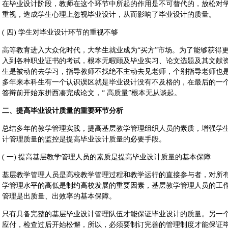
在毕业设计阶段，教师在这个环节中所起的作用是不可替代的，放松对
重视，造成学生心理上忽视毕业设计，从而影响了毕业设计的质量。
( 四) 学生对毕业设计环节的重视不够
高等教育进入大众化时代，大学生就业成为“买方”市场。为了能够获得更
入到各种职业证书的考试，根本无暇顾及毕业实习、论文选题及其文献
生是被动的去学习，指导教师不找绝不主动去见老师，个别指导老师也
多年来本科生有一个认识误区就是毕业设计没有不及格的，在最后的一
答辩前开始东拼西凑完成论文，“ 高质量”根本无从谈起。
二、提高毕业设计质量的重要环节分析
总结多年的教学管理实践，提高基层教学管理组织人员的素质，增强学
计管理质量的监控是提高毕业设计质量的必要手段。
( 一) 提高基层教学管理人员的素质是提高毕业设计质量的基本保障
基层教学管理人员是高校教学管理过程和教学运行的直接参与者，对所
学管理水平的高低是制约高校发展的重要因素，基层教学管理人员的工
管理是出质量、出效率的基本保障。
只有具备完整的基层毕业设计管理队伍才能保证毕业设计的质量。另一
应付，检查过后开始松懈，所以，必须要制订完善的管理制度才能保证