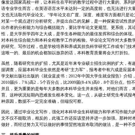
像发达国家高校一样，让本科生在平时的教学过程中进行大量的、系列
语专业学生而言，在英语语言水平未达到一定的高度前，也无法进行大
文也无法取代毕业论文。“学年论文在广度、深度、难度等方面都只是论
对某一个观点进行分析研究，并提出自己的见解，是一种探索尝试性质
出作者的分析能力与综合概括能力，要比学年论文更规范、更系统，其
性，是大学所学四年之大成，是学生各种能力的最佳发挥和综合的体现。”(
对本科生综合能力和本科全程教学工作的检验。毕业论文写作对大多数
的研究、写作过程，也是学校培养和养成其担负科学研究工作或专门技
这唯一的、最后的机会都加以放弃的话，本科教育质量将会大打折扣。
虽然，随着研究生的扩招，尤其是近年来专业硕士招生比例的扩大，有
据调查，应届本科毕业生依然是考研“主力军”，报考者中有六成是应届
学文献出版社出版的《就业蓝皮书：2012年中国大学生就业报告》介绍，
2010届(6．7％)高2．5个百分点，比2009届(8-4％)高0．8个百
并且，更为重要的是每年大多数的本科毕业生并未报考。对他们而言，
育。这种状况短期内恐难发生根本变化。这一点，从硕士研究生考试报
种原因，数据不一定完全准确，但端倪可察。
因此，通过毕业论文写作，强化对本科毕业生科研能力和学术写作能力
文不仅不能取消，相反的，此项工作还应该坚持并进一步加强。那种对
做好，而经过努力又可以做好的事情贸然地宣布取消的做法，是一种不