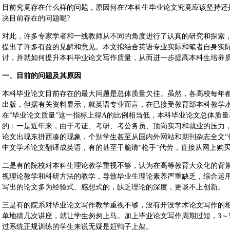
目前究竟存在什么样的问题，原因何在?本科生毕业论文究竟应该坚持还
决目前存在的问题呢?
对此，许多专家学者和一线教师从不同的角度进行了认真的研究和探索
提出了许多有益的见解和意见。本文拟结合英语专业实际和笔者自身实
讨，并就如何提升本科毕业论文写作质量，从而进一步提高本科生培养
一、目前的问题及其原因
本科毕业论文目前存在的最大问题是总体质量欠佳。虽然，各高校每年
出版，但据有关资料显示，就英语专业而言，在已接受教育部本科教学
在“毕业论文质量”这一指标上得A的比例相当低，本科毕业论文总体质
的：一是近年来，由于考证、考研、考公务员、顶岗实习和就业的压力
论文出现东拼西凑的现象，个别学生甚至从国内外网站和期刊杂志全文“借
中文学术论文翻译成英语，有的甚至干脆请“枪手”代劳，直接从网上购
二是有的院校对本科生理论教学重视不够，认为在高等教育大众化的背景
视理论教学和科研方法的教学，导致毕业生理论素养严重缺乏，综合运
写出的论文多为经验式、感想式的，缺乏理论的深度，更谈不上创新。
三是有的院系对毕业论文写作教学重视不够，没有开没学术论文写作的
单地搞几次讲座，就让学生匆匆上马。加上毕业论文写作周期过短，3～
过系统正规训练的学生来说无疑是赶鸭子上架。