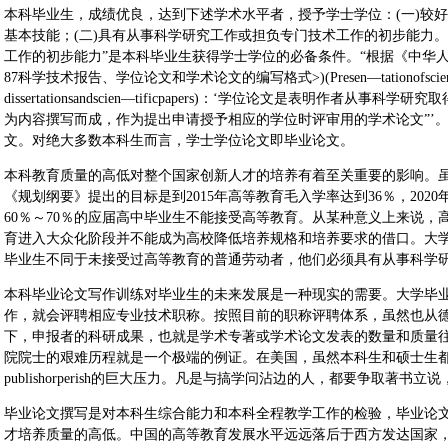
本科毕业生，成绩优良，达到下述学术水平者，授予学士学位：(一)较
基本技能；(二)具有从事科学研究工作或担负专门技术工作的初步能力
工作的初步能力”是本科毕业生获得学士学位的必备条件。“根据《中华人民共和
87科学技术报告、学位论文和学术论文的编写格式>)(Presen—tationofscientifcan
dissertationsandscien—tificpapers)：‘学位论文是表明作者
为内容撰写而成，作为提出申请授予相应的学位时评审用的学术论文”’
文。对绝大多数本科生而言，学士学位论文即毕业论文。
本科教育质量的高低对整个国家创新人才的培养有着至关重要的影响。
《规划纲要》提出的目标是到2015年高等教育毛入学率达到36％，202
60％～70％的应届高中毕业生不能接受高等教育。从某种意义上来说
育进入大众化阶段并不能成为高校降低培养规格和培养要求的借口。大
毕业生不同于未接受过高等教育的普通劳动者，他们必须具有从事科学
本科毕业论文写作训练对毕业生的未来发展是一种现实的需要。大学毕
作，就会评聘相应专业技术职称。按照目前的职称评聘体系，虽然也从
下，申报者的科研成果，也就是学术专著或学术论文发表的数量和质量
院院士的艰难历程就是一个极端的例证。在美国，虽然本科生和硕士生
publishorperish的巨大压力。凡是与搞学问沾边的人，都要争取著书
毕业论文撰写是对本科生综合能力和本科全程教学工作的检验，毕业论
才培养质量的高低。中国的高等教育发展水平远远落后于西方发达国家