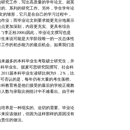
的研究工作，写出高质量的学年论文。就英
量的、系列的研究工作。另外，学生学年论
文的雏形，它只是在自己的学习过程中，
的作业；而毕业论文则要求能更充分地展示
论点更加深刻，内容更充实、更具有综合
李正栓2006)因此，毕业论文撰写也是
学生来说可能是大学阶段唯一的一次总体性
术工作的初步能力的最后机会。如果我们连
越来越多的本科毕业生考取硕士研究生，并
本科毕业生。据麦可思研究院撰写、社会科
2011届本科毕业生读研比例为9．2％，比
分点。怛不可否认的是，每年仍有大量的考生落榜。
本科教育将是他们接受的最后的学校正规教
考人数与录取比例统计中不难看出。由于种
的培养是一种现实的、迫切的需要。毕业论
本来应该做好，但因为这样那样的原因没有
负责任的做法。