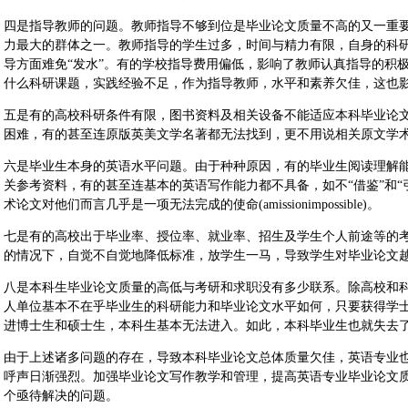
四是指导教师的问题。教师指导不够到位是毕业论文质量不高的又一重
力最大的群体之一。教师指导的学生过多，时间与精力有限，自身的科
导方面难免“发水”。有的学校指导费用偏低，影响了教师认真指导的积
什么科研课题，实践经验不足，作为指导教师，水平和素养欠佳，这也
五是有的高校科研条件有限，图书资料及相关设备不能适应本科毕业论
困难，有的甚至连原版英美文学名著都无法找到，更不用说相关原文学
六是毕业生本身的英语水平问题。由于种种原因，有的毕业生阅读理解
关参考资料，有的甚至连基本的英语写作能力都不具备，如不“借鉴”和“
术论文对他们而言几乎是一项无法完成的使命(amissionimpossible)。
七是有的高校出于毕业率、授位率、就业率、招生及学生个人前途等的
的情况下，自觉不自觉地降低标准，放学生一马，导致学生对毕业论文
八是本科生毕业论文质量的高低与考研和求职没有多少联系。除高校和
人单位基本不在乎毕业生的科研能力和毕业论文水平如何，只要获得学
进博士生和硕士生，本科生基本无法进入。如此，本科毕业生也就失去
由于上述诸多问题的存在，导致本科毕业论文总体质量欠佳，英语专业
呼声日渐强烈。加强毕业论文写作教学和管理，提高英语专业毕业论文
个亟待解决的问题。