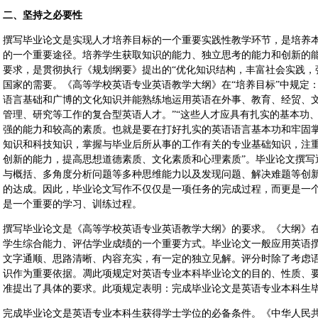
二、坚持之必要性
撰写毕业论文是实现人才培养目标的一个重要实践性教学环节，是培养
的一个重要途径。培养学生获取知识的能力、独立思考的能力和创新的
要求，是贯彻执行《规划纲要》提出的“优化知识结构，丰富社会实践，
国家的需要。《高等学校英语专业英语教学大纲》在“培养目标”中规定
语言基础和广博的文化知识并能熟练地运用英语在外事、教育、经贸、
管理、研究等工作的复合型英语人才。”“这些人才应具有扎实的基本功
强的能力和较高的素质。也就是要在打好扎实的英语语言基本功和牢固
知识和科技知识，掌握与毕业后所从事的工作有关的专业基础知识，注
创新的能力，提高思想道德素质、文化素质和心理素质”。毕业论文撰写
与概括、多角度分析问题等多种思维能力以及发现问题、解决难题等创
的达成。因此，毕业论文写作不仅仅是一项任务的完成过程，而更是一
是一个重要的学习、训练过程。
撰写毕业论文是《高等学校英语专业英语教学大纲》的要求。《大纲》在
学生综合能力、评估学业成绩的一个重要方式。毕业论文一般应用英语撰写，
文字通顺、思路清晰、内容充实，有一定的独立见解。评分时除了考虑
识作为重要依据。凋此项规定对英语专业本科毕业论文的目的、性质、
准提出了具体的要求。此项规定表明：完成毕业论文是英语专业本科生
完成毕业论文是英语专业本科生获得学士学位的必备条件。《中华人民共