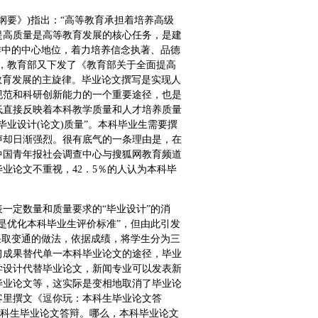
规划纲要》)指出：“高等教育承担着培养高级
提高质量是高等教育发展的核心任务，是建
作中的中心地位，着力培养信念执著、品德
年，教育部又下发了《教育部关于全面提高
高等教育发展的主旋律。毕业论文撰写是实现人
规范和科研创新能力的一个重要途径，也是
低直接反映着本科教学质量和人才培养质量
业设计(论文)质量”。本科毕业生需要撰
声却日渐强烈。很有底气的一条理由是，在
，中国青年报社会调查中心与搜狐网教育频道
毕业论文不重视，42．5％的人认为本科毕
表一定数量和质量要求的“毕业设计”的消
是优化本科毕业生评价标准”，但由此引发
采取变通的做法，依据成绩，将学生分为三
习成果替代单一本科毕业论文的途径，毕业
学设计代替毕业论文，新闻专业可以发表新
毕业论文等，这实际是变相地取消了毕业论
博客里撰文《逗你玩：本科生毕业论文答
本科生毕业论文答辩。哪么，本科毕业论文