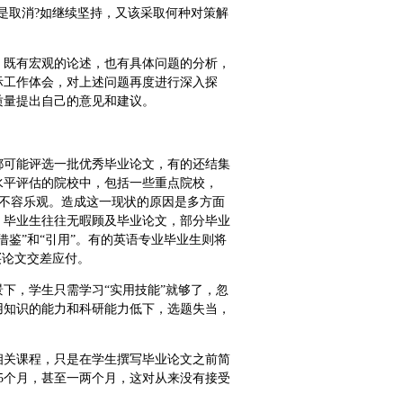
是取消?如继续坚持，又该采取何种对策解
，既有宏观的论述，也有具体问题的分析，
际工作体会，对上述问题再度进行深入探
质量提出自己的意见和建议。
都可能评选一批优秀毕业论文，有的还结集
水平评估的院校中，包括一些重点院校，
量不容乐观。造成这一现状的原因是多方面
，毕业生往往无暇顾及毕业论文，部分毕业
鉴”和“引用”。有的英语专业毕业生则将
买论文交差应付。
下，学生只需学习“实用技能”就够了，忽
用知识的能力和科研能力低下，选题失当，
相关课程，只是在学生撰写毕业论文之前简
5个月，甚至一两个月，这对从来没有接受