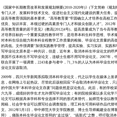
《国家中长期教育改革和发展规划纲要(2010-2020年)》(下文简称《
专门人才、发展科学技术文化、促进社会主义现代化建设的重大任务。
设高等教育强国的基本要求。”高等教育要“牢固确立人才培养在高校工
优良、知识丰富、本领过硬的高素质专门人才和拔尖创新人才”。2012
高等教育质量的若干意见》(教高[2012]4号)。提高质量成为了当今
才培养目标的一个重要实践性教学环节，是培养本科生科学思维、学术
对本科生综合能力和本科全程教学工作质量的检验。毕业论文质量的高
的高低。文件强调要“加强实践教学管理，提高实验、实习实训、实践和毕
写毕业论文原本是一种共识，但是，近年来，取消本科生毕业论文的呼
美国不仅本科生不写毕业论文，连硕士生都不用写毕业论文。2007年
联合开展了一项调查，2243名参与者中，71_3％的人认为本科毕业生对
业论文应该取消。
2009年，四川大学新闻系拟取消本科毕业论文，代之以学生在媒体上发
息，在网络上引起热议。尽管此后该校回应“不会取消本科毕业论文，只
的中国大学“本科毕业论文存废”问题依然是议论焦点。此后，有的学校
六九等，成绩好的学生才允许撰写毕业论文；有的院校探索以多元化学
论文可以根据具体学科和专业选择不同的形式来替代，如师范专业以教
闻稿，社会学专业可以撰写社会调查报告，理工科生可用科研作品代替
文。2012年5月1日，华中师范大学文学院教授、博士生导师戴建业在
辩》，痛陈本科生毕业论文答辩的“走过场”、“搞形式”之弊，呼吁取消