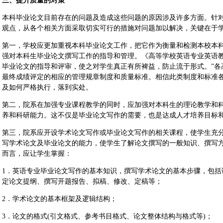
三、提升质量的对策
本科毕业论文目前存在的问题及造成这些问题的原因涉及许多方面。针
观点，从各个相关方面采取切实可行的措施对问题加以解决，关键在于
第一，学校应更加重视本科毕业论文工作，把它作为衡量和检测本校本
强对本科生毕业论文撰写工作的指导和管理。《高等学校英语专业英语教
毕业论文的指导和评审，使之对学生真正有所裨益，防止流于形式。”各
最终成绩评定的相应的管理规章制度和质量标准。相信此类制度和标准
及如何严格执行，落到实处。
第二，院系在加强专业课程教学的同时，应加强对本科生的理论教学和
养和科研能力。这不仅是毕业论文写作的需要，也是达成人才培养目标
第三，院系应开设学术论文写作或毕业论文写作的相关课程，使学生充
写学术论文及毕业论文的能力，使学生了解论文撰写的一般知识、撰写
而言，应让学生掌握：
1．英语专业毕业论文写作的基本知识，撰写学术论文的基本步骤，包括
定论文提纲、撰写开题报告、拟稿、修改、定稿等；
2．学术论文的基本框架及逻辑结构；
3．论文的格式(引文格式、参考书目格式、论文整体结构与格式等)；