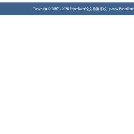
Copyright © 2007 - 2026 PaperRater论文检测系统（www.PaperRa