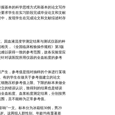
掌握基本的科学思维方式和基本的论文写作
业要求学生在实习阶段完成毕业论文和文献
程中，发现学生在完成论文和文献综述时存
文。因血液流变学测定结果与测试仪器的种
相关，《全国临床检验操作规程》第3版
也难以获得一致的参考范围，故各实验室应
是针对该医院所用仪器的全血粘度的参考
而产生，参考值是指对抽样的个体进行某项
。有的学生在做关于参考值建立的论文
红细胞压积参考值上限、下限的标本来做全
建立的错误认识，致得到的结果也是错误
做全血粘度、血浆粘度测定结果，分别按男
范围，且不能称为正常参考值。
响”一文。标本分为冰箱组30例，男29
～65岁。这两组人群性别、年龄均有显著差