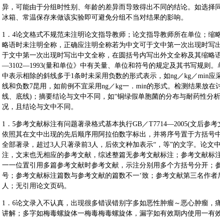
异，可能由于分组时性别、年龄的差异而导致得出不同的结论。如选择
冰箱、常温保存来做该实验即可避免分组不当对结果的影响。
1．4论文格式不规范未注明论文指导教师；论文指导教师所在单位；缩
略语时未注明全称，正确应注明全称若为中文可于文中第一次出现时写
于文中第一次出现时写出中文全称，在圆括号内写出外文全称及其缩略语；
—3102—1993(量和单位》中有关量、单位和符号的规定及其书写规
中表示相除的斜线多于1条时未采用负数的形式表示，如ng／kg／min应采
线和负数7昆用，如前例不宜采用ng／kg一．min的形式。检测结果放
线、底线)；摘要结论与文中不同，如“铜绿假单胞菌的分布与耐药性分
况，且结论与文中不同。
1．5参考文献标注有问题著录格式基本执行GB／T7714—2005(文
依照其在文中出现的先后顺序用阿拉伯数字标出，并将序号置于方括号中
全部著录，超过3人只著录前3人，后依文种加表示“，等”的文字。论文
注，文末也无相应的参考文献，综述整篇无参考文献标注；参考文献标
一一位置引用多篇参考文献时参考文献，示注分别用多个方括号分开；
号；参考文献标注篇数与参考文献的篇数不一‘致；参考文献第三名作者后
人；无引用论文页码。
1．6论文录入不认真，出现很多错误错别字多如恶性肿瘤～恶心肿瘤，
讲解；多字如梅毒螺旋体一梅毒梅毒螺旋体，漏字如有效期内使用一有