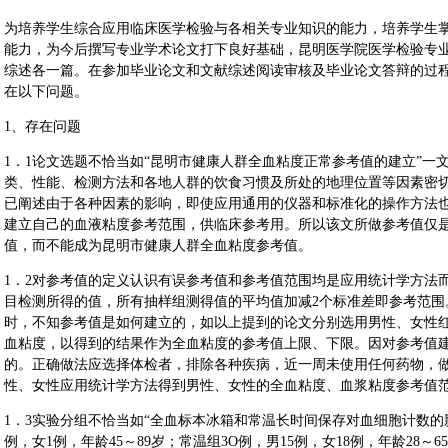
为培养学生综合应用临床医学检验与各相关专业知识的能力，培养学生
能力，为今后撰写专业学术论文打下良好基础，昆明医学院医学检验专
综述各一篇。在参加毕业论文和文献综述阅读审核及毕业论文答辩的过
在以下问题。
1、存在问题
1．1论文选题不恰当如“昆明市健康人群全血粘度正常参考值的建立”一
类、性能、检测方法和各地人群的饮食习惯及所处的地理位置等因素密切
已阐述由于各种因素的影响，即使应用通用的仪器和标准化的操作方法
建立自己的血液粘度参考范围，供临床参考用。所以该文所做参考值仅
值，而不能成为昆明市健康人群全血粘度参考值。
1．2对参考值的定义认识有误参考值和参考值范围均是应用统计学方法
目检测所得的值，所有抽样组测得值的平均值加减2个标准差即参考范围
时，不知参考值是如何建立的，如以上提到的论文分别选用男性、女性
血粘度，以得到的结果作为全血粘度的参考值上限、下限。因对参考值
的。正确做法应选择体检者，排除各种疾病，近一周未使用任何药物，
性、女性应用统计学方法得到男性、女性的全血粘度、血浆粘度参考值
1．3实验分组不恰当如“全血标本冰箱和常温长时间保存对血细胞计数的影
例，女1例，年龄45～89岁；常温组3O例，男15例，女18例，年龄28