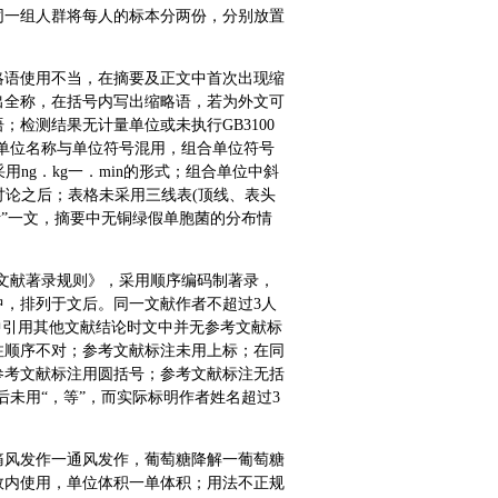
同一组人群将每人的标本分两份，分别放置
略语使用不当，在摘要及正文中首次出现缩
出全称，在括号内写出缩略语，若为外文可
检测结果无计量单位或未执行GB3100
则。单位名称与单位符号混用，组合单位符号
用ng．kg一．min的形式；组合单位中斜
在讨论之后；表格未采用三线表(顶线、表头
析”一文，摘要中无铜绿假单胞菌的分布情
后参考文献著录规则》，采用顺序编码制著录，
，排列于文后。同一文献作者不超过3人
中引用其他文献结论时文中并无参考文献标
注顺序不对；参考文献标注未用上标；在同
参考文献标注用圆括号；参考文献标注无括
未用“，等”，而实际标明作者姓名超过3
痛风发作一通风发作，葡萄糖降解一葡萄糖
效内使用，单位体积一单体积；用法不正规