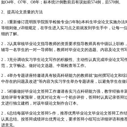
如O4年、O7年、O8年；标本统计例数前后有误如前574例，后570例。
2、提高论文质量的方法
2．1重新修订昆明医学院医学检验专业(5年制)本科生毕业论文实施办
等细则做_r详细规定，在学生进入实习点之前就发到学生手中，让每一
细的了解。
2．2认真审核毕业论文指导教师的资质要求指导教师具有中级以上职称
辅导一名学生的一对一导师制，教师对毕业论文的选题、内容及论文书
2．3充分调动实习学生论文写作的积极性、主动性认真完成毕业论文写
范，文字畅达。做好论文选题、中期检查等工作。
2．4举办专题讲座特邀请具有较高科研能力的教师就“如何撰写论文和综述
中存在的问题及改进”等内容为实习学生举办专题讲座，以避免学生在做
2．5积极做好毕业论文答辩工作邀请各实习点科研能力强，教学经验丰
送给评审专家预审，使其对论文有一个初步评价，答辩时认真记录答辩
文进行独立建档，对该年级论文制作合订本。
2．6总结每届毕业论文答辩5-作，推荐优秀毕业论文毕业论文答辩工作
认真总结。按答辩成绩评出优秀论文，要求答辩小组写出详细评语和推
进意见。