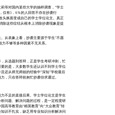
莉等对国内某些大学的抽样调查，“学士
，仅有1．6％的人回答不存在抄袭行
改头换面变成自己的学士学位论文。真正
消除这些症结从根本上消除抄袭现象是提
。从表象上看，抄袭主要源于学生“不愿
作能力不够等多种因素不无关系。
年，从选题到答辩，正是学生考研冲刺，忙
重要的是，大多数学生还认识不到学士学位
且还从师兄师姐的经验中“深知”学校最后
精力，只在答辩前匆忙抄袭但求通过。
能力不足的直接后果。学士学位论文是学生
分析问题、解决问题的过程，是一定程度研
高等教育由“精英教育”向“大众教育”转
业知识不扎实，缺乏用专业知识分析解决问