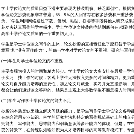
学士学位论文的质量日益下滑主要表现为抄袭剽窃、缺乏原创性。根据文
学位论文抄袭现象非常普遍，65．9％的人回答存在较多抄袭和严重抄袭
为。”学生利用网络通过下载、复制、粘贴、拼凑等手段将他人研究成果
花功夫认真写作的学生极少。学士学位论文抄袭的症结到底何在?找到并
高学士学位论文质量的一个重要切人点。
学生是学士学位论文写作的主体，论文抄袭的直接责任似乎应归咎于学生
意写”和“没有写作能力”，的确与学生对学位论文的不重视、研究与写
(一)学生对学士学位论文的不重视
主要表现为投人的时间和精力较少。学士学位论文大多安排在最后一学
于实习、找工作的时候，客观上学生无法投入更多的时间和精力。更为
论文对自身能力培养的重要性，加之论文对就业、实习并无直接影响，并
都会让他们通过论文答辩的。结果是主观上大多数学生不愿意投入时间
(二)学生写作学士学位论文的能力不足
抄袭的本质是缺乏独立解决问题的能力，是学生写作学士学位论文各种
在综合运用专业知识、科学的研究方法和特定的写作规范基础上的独立
究能力、写作能力、思维能力和创新意识等多种能力的体现。但是，在中国
变的背景下，在传统以灌输知识为人才培养目标的高等教育模式下，专