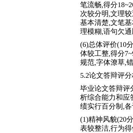
笔流畅,得分18~
次较分明,文理较通
基本清楚,文笔基本
理模糊,语句欠通
(6)总体评价(1
体较工整,得分7~
规范,字体潦草,
5.2论文答辩评
毕业论文答辩评分
析综合能力和应
绩实行百分制,
(1)精神风貌(2
表较整洁,行为得