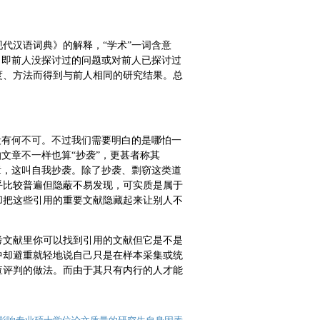
代汉语词典》的解释，“学术”一词含意
，即前人没探讨过的问题或对前人已探讨过
度、方法而得到与前人相同的研究结果。总
段有何不可。不过我们需要明白的是哪怕一
文章不一样也算“抄袭”，更甚者称其
章，这叫自我抄袭。除了抄袭、剽窃这类道
乎比较普遍但隐蔽不易发现，可实质是属于
却把这些引用的重要文献隐藏起来让别人不
考文献里你可以找到引用的文献但它是不是
中却避重就轻地说自己只是在样本采集或统
查评判的做法。而由于其只有内行的人才能