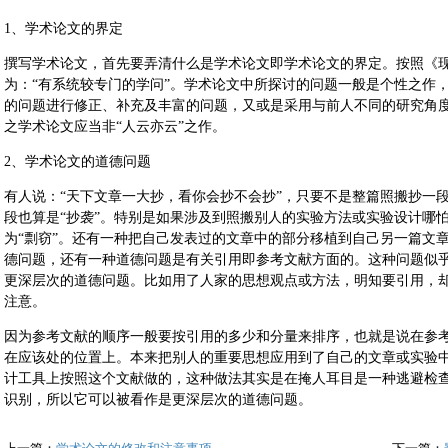
1、学术论文的界定
撰写学术论文，首先要弄清什么是学术论文即学术论文的界定。按照《现
为：“有系统较专门的学问”。学术论文中所探讨的问题一般是个性之作
的问题进行修正、补充及丰富的问题，又或是采用与前人不同的研究角
之学术论文应当非“人云亦云”之作。
2、学术论文的道德问题
有人说：“天下文章一大抄，看你会抄不会抄”，只要不是整篇照搬抄一
段也算是“抄袭”。特别是如果涉及到照搬别人的实验方法或实验设计哪怕
为“剽窃”。还有一种把自己发表过的文章中的部分移植到自己另一篇文
德问题，还有一种道德问题是有关引用即参考文献方面的。这种问题似
更深层次的道德问题。比如用了人家的思想观点或方法，明知要引用，
注意。
因为参考文献的顺序一般要按引用的多少和分量来排序，也就是说在参
在应该处的位置上。本来把别人的重要思想应用到了自己的文章或实验
计工具上按照这个文献做的，这种做法其实是在掩人耳目是一种逃避检
识别，所以它可以被看作是更深层次的道德问题。