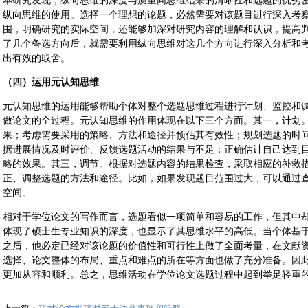
本研究发现，纵向思维的深度与质量同思维结果的清晰性和选题的优劣
纵向思维的使用。选择一个理想的论题，必然需要对该题目进行深入考
围，明确研究的实际空间，还能够加深对研究内容的理解和认识，提高
了几个备选方向后，就需要利用纵向思维对这几个方向进行深入分析和
出有效的取舍。
（四）运用元认知思维
元认知思维的运用能够帮助个体对整个选题思维过程进行计划、监控和
做论文的全过程。元认知思维的作用体现在以下三个方面。其一，计划
果；考虑需要采用的策略、方法和途径并预估其有效性；规划选题的时
据进展情况及时评价、反馈选题活动的结果与不足；正确估计自己达到
略的效果。其三，调节。根据对选题内容的结果检查，采取相应的补救
正、调整选题的方法和途径。比如，如果发现题目范围过大，可以通过
空间。
相对于学位论文的写作而言，选题看似一项简单和容易的工作，但其中
体现了硕士生专业知识的深度，也显示了其思维水平的高低。当个体基
之后，他必定已经对该论题的价值性和可行性上做了全面考量，在文献
选择、论文整体的布局、重点和难点的所在等方面也做了充分准备。因
更加从容和顺利。总之，思维活动在学位论文选题过程中起到举足轻重