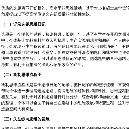
优质的选题离不开积极的、高水平的思维活动。基于对15名硕士生学位
角度提出以下提高学位论文选题质量的对策性建议。
（一）记录选题思维日记
选题是一个漫长的过程，短则数月，长则一年，甚至有学生在开题之后
中，个体基于文献资料的查阅和梳理，生产实践的观察和调研，个人的
径，会发现不少的备选题目。有的题目可能只是灵光一现就消失了，有
题目单独看可能没有什么意义，但在这些良莠混杂的题目和线索中也许
法被遗漏或过早放弃，可以采用思维日记的形式，把选题中的各种思路
考察，有利于新想法的出现和酝酿效应的产生。
（二）绘制思维流程图
绘制思维流程图是基于思维日记的记录，把日记的内容进行梳理、直观
帮助个体进一步理清选题思路，提高思维的逻辑性和清晰性。思维流程
相互关系，有利于对各种思路进行对比分析、综合考察和融会贯通，促
的整理，个体可以全面了解自己在选题中的思维发展和转变过程，这对
选题空间大有裨益。
（三）关注纵向思维的发展