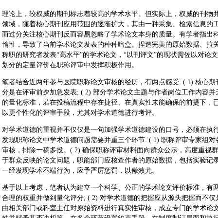
理论上，较权威的期刊标志着较高的学术水平。但实际上，权威的刊物
领域，随着核心期刊应用范围的逐渐扩大，其由一种采集、检索信息的
而过分关注核心期刊反而容易忽略了学术论文本身的质量。有学者指出
惰性，导致了当前学术论文发表的种种暗盒。捏造完美的原始数据、拉
称职的研究者发表“高水平”的学术论文，“以刊评文”的现状需佐以对论
划分的定量评价在职称评审中发挥积极作用。
笔者结合近两年参与医院职称论文审核的经历，有两点感受: ( 1) 核
分是在评审前夕加急发表; ( 2) 部分学术论文主题与作者岗位工作内
的量化标准，若在投稿流程中存在捷径、在真实性未能确保的前提下，
以更个性化的评审手段，尤其对学术道德进行考评。
对学术道德的重视并不仅仅是一句加强学术道德建设的口号，必须在执
发现职称论文中学术道德问题需要并重三个环节: ( 1) 职称评审专家
审核，排除一稿多投。( 2) 确保职称评审材料面向群众公示，高度重
于群众反映的论文问题，职能部门应核查作者的原始数据，包括实验记录、
一经发现学术不端行为，应予严厉惩罚，以儆效尤。
基于以上考虑，笔者认为建立一个科学、公正的学术论文评价标准，有两个关
合理的权重并做到量化评分; ( 2) 对学术道德的把握应从源头把握而
由相关部门或科室主任对原始资料进行真实性审核，成立专门的学术论