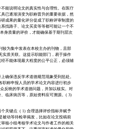
并不能说明论文的真实性与合理性。在医疗
工具已逐渐演变为职称晋升的重要依据，然
科研成果的量化评分促成了职称评审制度的
关系找路子、论文买卖等等都可能让一个不
文本身质量的评价，才能确保基于期刊层次
心期刊较为集中发表在本校主办的刊物，且部
容并无实质关联。这提示职能部门，易于操作
已经不能体现最大程度的公平公正，必须辅
行上确保违反学术道德规范现象受到惩处。
组对各职称申报人员的学术论文内容进行初步
视群众反映的学术道德问题，并加以核实。对
临床病历等，原始资料应可溯源。( 3)
键点: ( 1) 合理选择评价指标并赋予
不仅是被动等待检举揭发，比如在论文投稿前
文审核小组考核学术论文与作者工作的相关