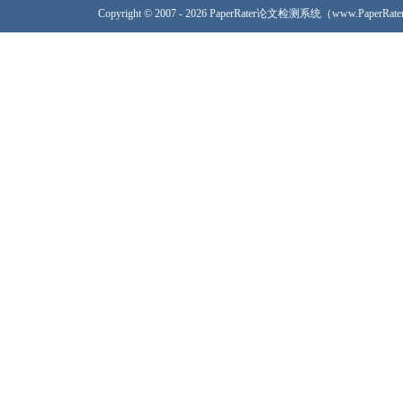
Copyright © 2007 - 2026 PaperRater论文检测系统（www.PaperRa