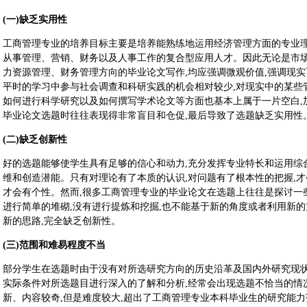
(一)缺乏实用性
工商管理专业的培养目标主要是培养能熟练地运用经济管理方面的专业理
从事管理、营销、财务以及人事工作的复合型应用人才。因此无论是市场
力资源管理、财务管理方向的毕业论文写作,均应强调微观价值,强调现
平时的学习中参与社会调查和科研实践的机会相对较少,对现实中的某些
如何进行科学研究以及如何撰写学术论文等方面也基本上属于一片空白,
毕业论文选题时往往表现得非常盲目和仓促,最后导致了选题缺乏实用性
(二)缺乏创新性
好的选题能够使学生具有足够的信心和动力,充分发挥专业特长和运用综
维和创造潜能。只有对理论有了本质的认识,对问题有了根本性的把握,才
才会有个性。然而,很多工商管理专业的毕业论文在选题上往往是探讨一
进行简单的堆砌,没有进行提炼和挖掘,也不能基于新的角度或者利用新的
新的思路,完全缺乏创新性。
(三)范围和难易程度不当
部分学生在选题时由于没有对所选研究方向的历史沿革及国内外研究现状
实际条件对所选题目进行深入的了解和分析,经常会出现选题不恰当的情
新、内容较奇,但是难度较大,超出了工商管理专业本科毕业生的研究能力