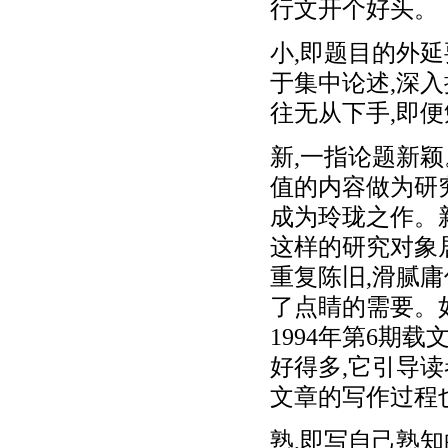
行文开个好头。
小,即题目的外
于集中论述,深入
往无从下手,即
新,一指论题新
值的内容做为研
成为玲珑之作。
这样的研究对象
重复陈旧,滑腻庸
了点睛的需要。
1994年第6期
好得多,它引导
文章的写作过程
熟,即写自己熟