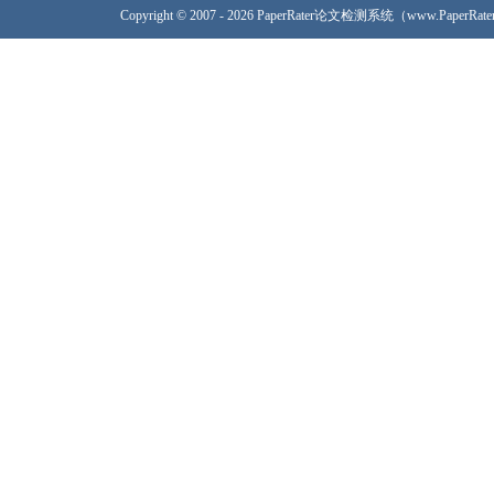
Copyright © 2007 - 2026 PaperRater论文检测系统（www.PaperRa