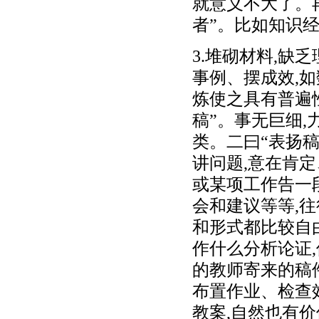
就意义不大了。
者”。比如知识
3.堆砌材料,缺
事例、摆成效,
炼使之具有普遍
稿”。事无巨细,
类。二曰“表扬稿
讲问题,意在肯
或某项工作告一
会和建议等等,往
和形式都比较自由
作什么分析论证
的教师寄来的稿
布置作业、检查
教案,自然也有