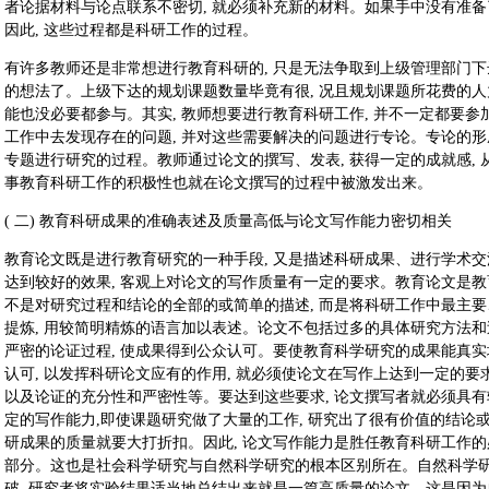
者论据材料与论点联系不密切, 就必须补充新的材料。如果手中没有准备
因此, 这些过程都是科研工作的过程。
有许多教师还是非常想进行教育科研的, 只是无法争取到上级管理部门下
的想法了。上级下达的规划课题数量毕竟有很, 况且规划课题所花费的人
能也没必要都参与。其实, 教师想要进行教育科研工作, 并不一定都要参
工作中去发现存在的问题, 并对这些需要解决的问题进行专论。专论的形成
专题进行研究的过程。教师通过论文的撰写、发表, 获得一定的成就感, 
事教育科研工作的积极性也就在论文撰写的过程中被激发出来。
( 二) 教育科研成果的准确表述及质量高低与论文写作能力密切相关
教育论文既是进行教育研究的一种手段, 又是描述科研成果、进行学术
达到较好的效果, 客观上对论文的写作质量有一定的要求。教育论文是教育
不是对研究过程和结论的全部的或简单的描述, 而是将科研工作中最主
提炼, 用较简明精炼的语言加以表述。论文不包括过多的具体研究方法和
严密的论证过程, 使成果得到公众认可。要使教育科学研究的成果能真实
认可, 以发挥科研论文应有的作用, 就必须使论文在写作上达到一定的要
以及论证的充分性和严密性等。要达到这些要求, 论文撰写者就必须具
定的写作能力,即使课题研究做了大量的工作, 研究出了很有价值的结论或
研成果的质量就要大打折扣。因此, 论文写作能力是胜任教育科研工作的
部分。这也是社会科学研究与自然科学研究的根本区别所在。自然科学研
破, 研究者将实验结果适当地总结出来就是一篇高质量的论文。这是因为