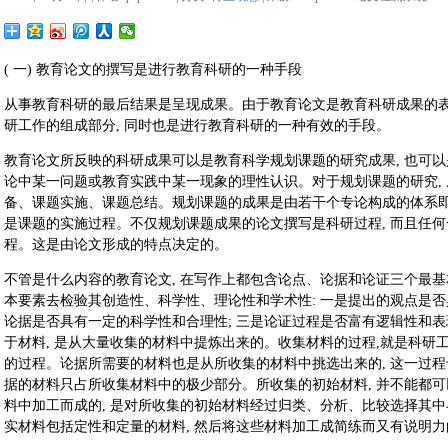
( 一) 教育论文的撰写是进行教育科研的一种手段
从事教育科研的最后结果是呈现成果。由于教育论文是教育科研成果的表
研工作的组成部分, 同时也是进行教育科研的一种有效的手段。
教育论文所反映的科研成果可以是教育科学规划课题的研究成果, 也可以
论中某一问题或教育实践中某一现象的理性认识。对于规划课题的研究, 
备、课题实施、课题总结。规划课题的成果是由若干个专论构成的体系即
是课题的实施过程。不仅规划课题成果的论文撰写是科研过程, 而且任
程。这是由论文形成的特点决定的。
不管是什么内容的教育论文, 在写作上都包含论点、论据和论证三个最
本要素去检验其创造性、科学性、理论性和学术性: 一是提出的观点是否
论据是否具有一定的科学性和合理性; 三是论证过程是否富有逻辑性和
于材料, 是从大量收集的材料中提炼出来的。收集材料的过程,就是科研工
的过程。论据所需要的材料也是从所收集的材料中挑选出来的, 这一过程
据的材料只占所收集材料中的极少部分。所收集的初始材料, 并不能都可
料中加工而成的, 是对所收集的初始材料经过归类、分析、比较选择其中
实材料包括定性和定量的材料, 然后将这些材料加工成简练而又有说明