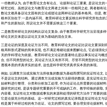
一些教师认为, 由于教育论文含有论点、论据和论证三要素, 是议论文的一
研究过程。虽然议论文与教育论文两者之间有一些相同之处, 两者都有论
数论文都具备议论文固有的立论或驳论这两种论证的基本格局。但是, 
根本区别在于:一是内涵不同。教育科研论文要反映出科学研究所包含的
和产生的新知识, 而议论文并不需要反映这三个要素。
二是教育科研论文的结构比议论文复杂, 由于教育科学研究方法呈现多样
研论文的文体是以议论文文体为基础的混合文体。
三是论证的深度及论证方法不同。教育科研论文的论证比议论文要深刻
格局和形式逻辑的简单实现, 也不满足堆砌论据来图解论点, 它必须强
关的学科理论为依据。教育科研论文论证的显著特点是以事实论证与概
合, 但不同类型的论文, 其论证方法又有所不同。尽管不同类型的论文的
透视本质的求真求实的追求, 这也是科学研究求真求实本质的体现。
例如, 以调查方法或实验方法所收集的数据为基础而撰写的实证性论文, 
不是议论文的结构。通过调查方法或实验方法获得的数据, 是实证性论文的初
始材料进行整理、分类和分析加工处理, 作为论证论点所需要的论据材料
题研究的过程, 是该专题研究重要的不可或缺的工作。教学经验的获取,
内容看, 实证性论文对数据或事实的来源和处理的研究方法作了简要的描述
它是论据充分性的基础。这一对研究过程的真实记录既是实证性论文与议
程是属于科研过程的有力佐证。论文的撰写过程, 要合理安排论据材料, 