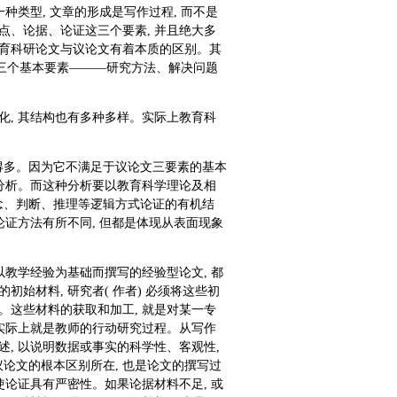
种类型, 文章的形成是写作过程, 而不是
点、论据、论证这三个要素, 并且绝大多
教育科研论文与议论文有着本质的区别。其
三个基本要素———研究方法、解决问题
化, 其结构也有多种多样。实际上教育科
得多。因为它不满足于议论文三要素的基本
化分析。而这种分析要以教育科学理论及相
念、判断、推理等逻辑方式论证的有机结
论证方法有所不同, 但都是体现从表面现象
以教学经验为基础而撰写的经验型论文, 都
始材料, 研究者( 作者) 必须将这些初
。这些材料的获取和加工, 就是对某一专
 实际上就是教师的行动研究过程。从写作
, 以说明数据或事实的科学性、客观性,
论文的根本区别所在, 也是论文的撰写过
使论证具有严密性。如果论据材料不足, 或