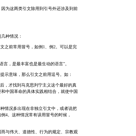
，因为这两类引文除用到引号外还涉及到前
列几种情况：
文之前常用冒号，如例1、例2。可以是完
的语言，是最丰富也是最生动的语言”。
的提示意味，那么引文之前用逗号。如：
之后，才找到马克思列宁主义这个最好的真
经和中国革命的具体实践相结合，就使中国
这种情况多出现在非独立引文中，或者说把
例4。这种情况常有误用冒号的时候，
活中，因而与伟大、道德性、行为的规定、宗教观