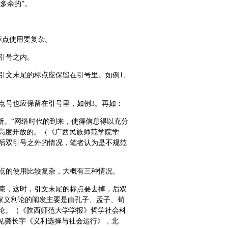
多余的”。
标点使用要复杂。
引号之内。
引文末尾的标点应保留在引号里。如例1、
点号也应保留在引号里，如例3。再如：
断。“网络时代的到来，使得信息得以充分
高度开放的。（《广西民族师范学院学
置于后双引号之外的情况，笔者认为是不规范
点的使用比较复杂，大概有三种情况。
束，这时，引文末尾的标点要去掉，后双
儒家义利论的阐发主要是由孔子、孟子、荀
论。（《陕西师范大学学报》哲学社会科
”（见龚长宇《义利选择与社会运行》，北