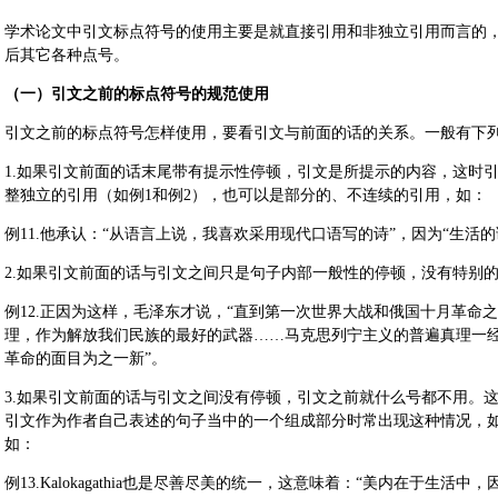
学术论文中引文标点符号的使用主要是就直接引用和非独立引用而言的
后其它各种点号。
（一）引文之前的标点符号的规范使用
引文之前的标点符号怎样使用，要看引文与前面的话的关系。一般有下
1.如果引文前面的话末尾带有提示性停顿，引文是所提示的内容，这时引
整独立的引用（如例1和例2），也可以是部分的、不连续的引用，如：
例11.他承认：“从语言上说，我喜欢采用现代口语写的诗”，因为“生活
2.如果引文前面的话与引文之间只是句子内部一般性的停顿，没有特别
例12.正因为这样，毛泽东才说，“直到第一次世界大战和俄国十月革命
理，作为解放我们民族的最好的武器……马克思列宁主义的普遍真理一
革命的面目为之一新”。
3.如果引文前面的话与引文之间没有停顿，引文之前就什么号都不用。
引文作为作者自己表述的句子当中的一个组成部分时常出现这种情况，如
如：
例13.Kalokagathia也是尽善尽美的统一，这意味着：“美内在于生