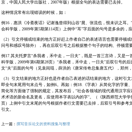
京，中国人民大学出版社，2007年版）根据全句的表达需要已去掉。
这种情况常有出现错误的时候，如：
例16．惠洪《冷斋夜话》记谢逸曾得到山谷“晁、张流也，恨未识之耳。
会科学版，2009年第5期第114页）上例中“耳”字后面的句号是多余的，
（2）引文停顿或结束的地方正好赶上作者自己的表述语言也需要停顿或
问号和感叹号除外），再在后双引号之后根据整个句子的结构、停顿需要
例17.其夫托梦言“杀我者，禾中走，一日夫”，既是一首三言诗，又是
科学版，2009年第6期第28页）“杀我者，禾中走，一日夫”后双引号
文“夫”后面的句号（见袁闾琨，薛洪的《唐宋传奇总集唐五代》，郑州，
（3）引文结束的地方正好也是作者自己表述的话结束的地方，这时引文
即全句末尾用句末点号，如例6。再如：例18.《字表》从简化字的字量
简化等方面做了强制的规定，其发布后，“社会各领域的现代通用汉字应
术术语的新命名及更名，应使用本字表以内的字”。（《陕西师范大学学报》
页）上例中引文末尾的句号根据作者行文需要已去掉，后双引号和参考
引文。
上一篇：
撰写音乐论文的资料搜集与整理