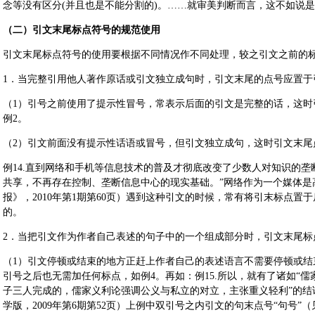
念等没有区分(并且也是不能分割的)。……就审美判断而言，这不如说是
（二）引文末尾标点符号的规范使用
引文末尾标点符号的使用要根据不同情况作不同处理，较之引文之前的
1．当完整引用他人著作原话或引文独立成句时，引文末尾的点号应置于
（1）引号之前使用了提示性冒号，常表示后面的引文是完整的话，这时
例2。
（2）引文前面没有提示性话语或冒号，但引文独立成句，这时引文末尾
例14.直到网络和手机等信息技术的普及才彻底改变了少数人对知识的垄
共享，不再存在控制、垄断信息中心的现实基础。”网络作为一个媒体是
报》，2010年第1期第60页）遇到这种引文的时候，常有将引末标点
的。
2．当把引文作为作者自己表述的句子中的一个组成部分时，引文末尾标
（1）引文停顿或结束的地方正赶上作者自己的表述语言不需要停顿或结
引号之后也无需加任何标点，如例4。再如：例15.所以，就有了诸如“
子三人完成的，儒家义利论强调公义与私立的对立，主张重义轻利”的结
学版，2009年第6期第52页）上例中双引号之内引文的句末点号“句号