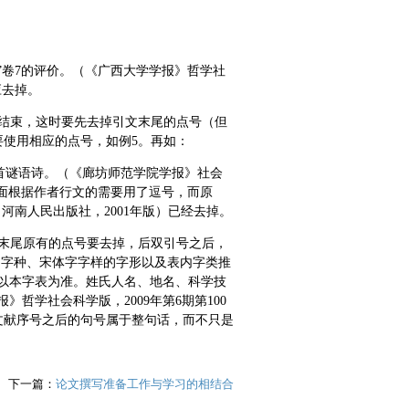
”卷7的评价。（《广西大学学报》哲学社
应去掉。
结束，这时要先去掉引文末尾的点号（但
使用相应的点号，如例5。再如：
一首谜语诗。（《廊坊师范学院学报》社会
的后面根据作者行文的需要用了逗号，而原
河南人民出版社，2001年版）已经去掉。
末尾原有的点号要去掉，后双引号之后，
、字种、宋体字字样的字形以及表内字类推
以本字表为准。姓氏人名、地名、科学技
哲学社会科学版，2009年第6期第100
文献序号之后的句号属于整句话，而不只是
下一篇：
论文撰写准备工作与学习的相结合