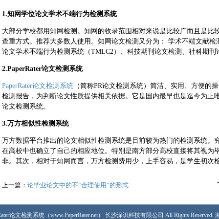
1.知网学位论文学术不端行为检测系统
大部分学校都用知网检测。知网的收录范围相对来说是比较广而且是比
查重方式。推荐大多数人使用。知网论文检测又分为： 学术不端文献检测系
论文学术不端行为检测系统（TMLC2）、科技期刊论文检测、社科期
2.PaperRater论文检测系统
PaperRater论文检测系统
（简称PR论文检测系统）简洁、实用、方便的
检测报告，为判断论文性质提供相关依据。它是国内最早也是迄今为止
论文检测系统。
3.万方相似性检测系统
万方数据平台推出的论文相似性检测系统是目前较为热门的检测系统。
在高校中也确立了自己的相应地位。特别是南方部分高校直接将其视为
非。其次，相对于知网而言，万方检测费用少，上手容易，是学生初次
上一篇：
论毕业论文中的不“合理使用”的形式
PaperRater论文检测系统（www.PaperRater.net） 长沙深识科技有限公司 All Rights Reserved.
湘