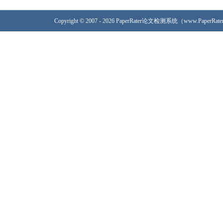
Copyright © 2007 - 2026 PaperRater论文检测系统（www.PaperRa