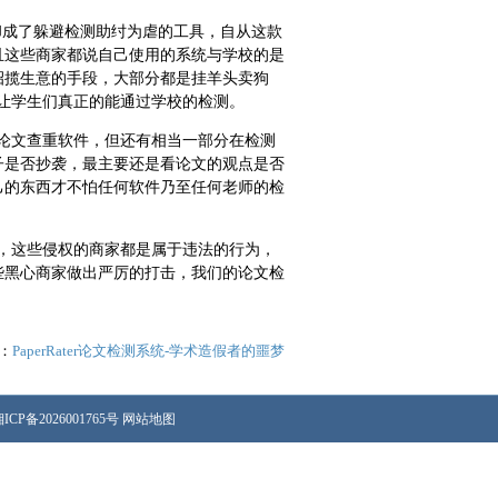
却成了躲避检测助纣为虐的工具，自从这款
且这些商家都说自己使用的系统与学校的是
招揽生意的手段，大部分都是挂羊头卖狗
件，让学生们真正的能通过学校的检测。
论文查重软件，但还有相当一部分在检测
子是否抄袭，最主要还是看论文的观点是否
己的东西才不怕任何软件乃至任何老师的检
行为，这些侵权的商家都是属于违法的行为，
些黑心商家做出严厉的打击，我们的论文检
：
PaperRater论文检测系统-学术造假者的噩梦
ICP备2026001765号
网站地图