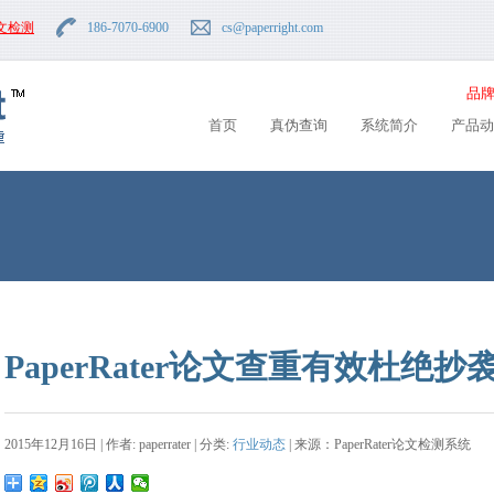
文检测
186-7070-6900
cs
@paperright.com
品牌
首页
真伪查询
系统简介
产品动
PaperRater论文查重有效杜绝抄
2015年12月16日 | 作者: paperrater | 分类:
行业动态
| 来源：PaperRater论文检测系统