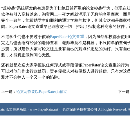
“反抄袭”系统研发的初衷是为了杜绝日益严重的论文抄袭行为，但现在
软件被引入高校以来，淘宝网上一夜之间就涌现了无数的查重商家，而
完全一致的，能帮助学生们顺利的通过学校的检测，但其实这都是商家
肉。PaperRater论文查重早已洞察这一切，推出了抵制这种商家的软
不过学生们也不要过于依赖
PaperRater论文查重
，因为虽然学校都会使用
完之后也会给有经验的老师查看，老师毕竟不是机器，不只简单的查句
抄袭，所以建议大家写论文还是要有自己的观点和思想的为好。只有自
测，才能真正做到问心无愧。
还有就是欢迎大家举报以任何形式或手段侵犯PaperRater论文查重的
可以对他们作出行政处罚，责令侵权人对被侵权人进行赔偿。只有对这
测才不会掉入一个又一个的陷阱。
上一篇：
论文写作要以PaperRater为辅助
下一篇
PaperRater论文检测系统（www.PaperRater.net） 长沙深识科技有限公司 All Rights Reserved.
湘