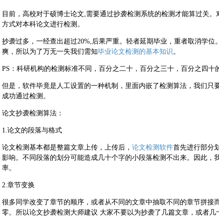
目前，高校对于硕博士论文,需要通过抄袭检测系统的检测才能算过关。
方式对本科论文进行检测。
抄袭过多，一经查出超过20%,后果严重。轻者延期毕业，重者取消学位
爽，所以为了万无一失我们需知
毕业论文检测的基本知识
。
PS：科研机构的检测标准不同，百分之二十，百分之三十，百分之四十
但是，软件毕竟是人工设置的一种机制，里面内嵌了检测算法，我们只
成功通过检测。
论文抄袭检测算法：
1.论文的段落与格式
论文检测基本都是整篇文章上传，上传后，
论文检测软件
首先进行部分
影响。不同段落的划分可能造成几十个字的小段落检测不出来。因此，我
率。
2.章节变换
很多同学改变了章节的顺序，或者从不同的文章中抽取不同的章节拼接
零。所以论文抄袭检测大师建议 大家不要以为抄袭了几篇文章，或者几