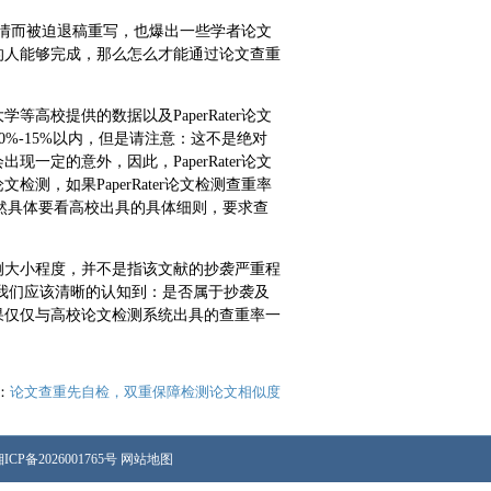
情而被迫退稿重写，也爆出一些学者论文
的人能够完成，那么怎么才能通过论文查重
校提供的数据以及PaperRater论文
0%-15%以内，但是请注意：这不是绝对
定的意外，因此，PaperRater论文
文检测，如果PaperRater论文检测查重率
当然具体要看高校出具的具体细则，要求查
例大小程度，并不是指该文献的抄袭严重程
我们应该清晰的认知到：是否属于抄袭及
果仅仅与高校论文检测系统出具的查重率一
：
论文查重先自检，双重保障检测论文相似度
ICP备2026001765号
网站地图