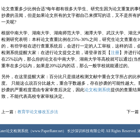
论文查重多少比例合适?每年都有很多大学生、研究生因为论文重复的事
抄袭的丑闻，但是如果论文所有的文字都自己来撰写的话，又不是所有
一关呢?
根据中南大学、湖南大学、湖南师范大学、湘潭大学、武汉大学、湖北大学等高
检测研究表明：本科论文查重比例在25%-30%之间，研究生论文查重在1
的，有些学校在进行查重系统后，会进行一定的人工审核，这样的话，会出现一
检测系统提醒大家：在进行论文提交之前，请登录首页【
注册
】并进行论
在25%以内，那么你的论文在中南大学、湖南大学等高校就可以通过(
重率在多少以内，如果是20%以内的话，那么一般学校就能通过的。
另外，在这里提醒大家：百分比只是描述检测文献中重合文字所占的比
度。 只能这么说百分比越大，重合字数越多，存在抄袭的可能性越大。
抄袭的严重程度需由专家审查后决定，因此
论文检测系统
提供的查重结
致，不能代表高校专家审核决定。
上一篇：
教育学论文修改五步法
下一篇
PaperRater论文检测系统（www.PaperRater.net） 长沙深识科技有限公司 All Rights Reserved.
湘