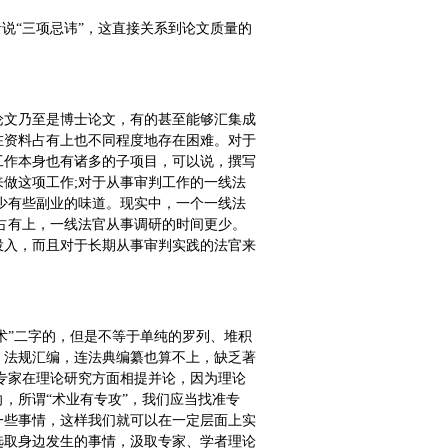
说“三项忌讳”，这直接关系到论文质量的
论文乃至是博士论文，有的甚至能够汇集成
在资料占有上也不同程度地存在困难。对于
工作本身也有诸多的子项目，可以说，撰写
做这项工作;对于从事审判工作的一线法
少有些副业的味道。现实中，一个一线法
占有上，一线法官从事调研的时间更少。
投入，而且对于长期从事审判实践的法官来
术”二字的，但是不等于单纯的罗列、堆积
、法规汇编，连法典编纂也算不上，缺乏著
专家在理论研究方面相提并论，因为理论
，所谓“术业有专攻”，我们应当找准专
一些事情，这样我们就可以在一定层面上实
选取身边发生的事情，汲取专家、学者理论