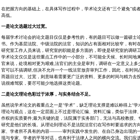
在把握方向的基础上，在具体写作过程中，学术论文还有“三个避免”或者
高低。
一是论文选题过大过宽。
每届学术讨论会的论文题目仅仅是参考性的，有的题目可以做一篇硕士
书。作为基层法院、中级法院的法官，知识的占有面相对比较窄，有时
研究室工作人员来说，研究室的职能是多方面的，即使是研究室的调研
学术论文仅仅是这些重点工作中的一小部分，不可能全天候、长时间地来
官来说，处境相对更为艰难,法官们的主业是审判，调研在一定意义上多
官可以不搞调研,但决不允许一个一线法官放弃审判工作，因此，在时间
而题目过大、过宽，则意味着需要更广泛的资料、更多的时间与精力去
说很难驾驭，要尽可能少地选择这类论题。
二是论文理论色彩过于浓厚，与实务结合不足。
虽然说学术论文的着重点之一是“学术”，缺乏理论支撑是难以称得上“学
理论与观点，这在一定层面上不过是理论汇编、资料汇编，类似于法律
作权的实质要件;最为关键的是，法院属于实务部门，无法与高校教授、
研究是他们的长项。从理论到理论不是法院法官们在写作时要追求的方向
家、学者所不具有的内容———审判实践中发生的、在自己身边出现的
现与专家、学者的平等对话，也有利于法律人之间的横向交流。我们应