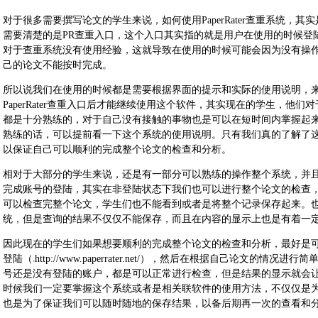
对于很多需要撰写论文的学生来说，如何使用PaperRater查重系统，
需要清楚的是PR查重入口，这个入口其实指的就是用户在使用的时候登
对于查重系统没有使用经验，这就导致在使用的时候可能会因为没有操
己的论文不能按时完成。
所以说我们在使用的时候都是需要根据界面的提示和实际的使用说明，
PaperRater查重入口后才能继续使用这个软件，其实现在的学生，他
都是十分熟练的，对于自己没有接触的事物也是可以在短时间内掌握起
熟练的话，可以提前看一下这个系统的使用说明。只有我们真的了解了
以保证自己可以顺利的完成整个论文的检查和分析。
相对于大部分的学生来说，还是有一部分可以熟练的操作整个系统，并且在短时
完成账号的登陆，其实在非登陆状态下我们也可以进行整个论文的检查
可以检查完整个论文，学生们也不能看到或者是将整个记录保存起来。
统，但是查询的结果不仅仅不能保存，而且在内容的显示上也是有着一
因此现在的学生们如果想要顺利的完成整个论文的检查和分析，最好是可以从正
登陆（
http://www.paperrater.net/），然后在根据自己论文
号还是没有登陆的账户，都是可以正常进行检查，但是结果的显示就会
时候我们一定要掌握这个系统或者是相关联软件的使用方法，不仅仅是
也是为了保证我们可以随时随地的保存结果，以备后期再一次的查看和