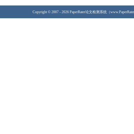
Copyright © 2007 - 2026 PaperRater论文检测系统（www.PaperRa