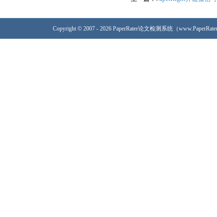
Copyright © 2007 - 2026 PaperRater论文检测系统（www.PaperRa