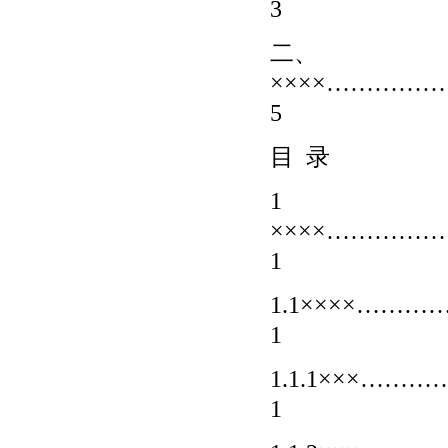
3
二、
××××………
5
目 录
1
××××………
1
1.1××××…
1
1.1.1×××
1