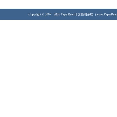
Copyright © 2007 - 2026 PaperRater论文检测系统（www.PaperRa