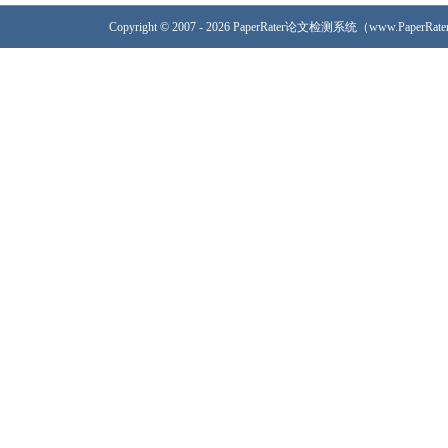
Copyright © 2007 - 2026 PaperRater论文检测系统（www.PaperRa