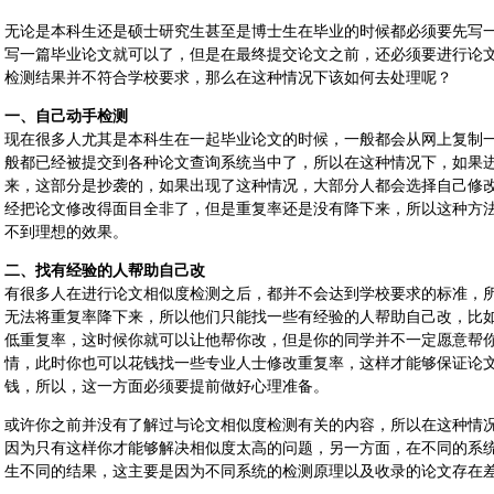
无论是本科生还是硕士研究生甚至是博士生在毕业的时候都必须要先写
写一篇毕业论文就可以了，但是在最终提交论文之前，还必须要进行论
检测结果并不符合学校要求，那么在这种情况下该如何去处理呢？
一、自己动手检测
现在很多人尤其是本科生在一起毕业论文的时候，一般都会从网上复制
般都已经被提交到各种论文查询系统当中了，所以在这种情况下，如果
来，这部分是抄袭的，如果出现了这种情况，大部分人都会选择自己修
经把论文修改得面目全非了，但是重复率还是没有降下来，所以这种方
不到理想的效果。
二、找有经验的人帮助自己改
有很多人在进行论文相似度检测之后，都并不会达到学校要求的标准，
无法将重复率降下来，所以他们只能找一些有经验的人帮助自己改，比
低重复率，这时候你就可以让他帮你改，但是你的同学并不一定愿意帮
情，此时你也可以花钱找一些专业人士修改重复率，这样才能够保证论
钱，所以，这一方面必须要提前做好心理准备。
或许你之前并没有了解过与论文相似度检测有关的内容，所以在这种情
因为只有这样你才能够解决相似度太高的问题，另一方面，在不同的系
生不同的结果，这主要是因为不同系统的检测原理以及收录的论文存在