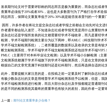
发表期刊论文对于需要评职称的同志而言是极为重要的，而杂志社或者
查重率必须低于20%或者30%，这也是大多数普刊为了严格打击学术造
同志而言，保障论文重复率低于20%-30%就是能否发表普刊的一个重要
因而，许多作者在将论文提交杂志社或者学报之前都会主动先对论文进
作者通常都会陷入迷茫，不知道杂志社或者学报究竟是用什么查重软件
是杂志社还是学报所发表的论文都需要经学术不端收录，而凡是要经学
检测，学术不端期刊检测主要分为以下两种，即AMLC（科技期刊学术不
学术不端文献检测系统），二者所覆盖的数据库以及收录的文章是有较
断文献检测系统，学术不端学术不端文献检测系统还包括学术不端VIP5
PMLC（主要用于对本科毕业论文检测）以及学术不端小分解检测（主
文检测系统都属于学术不端旗下的学术不端检测系统，只是在文章的收
根据自己的文章究竟属于科技期刊还是社科期刊，然后再选择合适的论
此外，需要提醒大家注意的是，在投稿之前一定要及时了解到杂志社或
有极少数杂志社的文章是用维普学术不端检测系统予以检测，但是，我
学术不端检测系统进行检测，而且大部分杂志社及学报都规定普通期刊论文
的是不同的检测系统其最终的查重率也有较大的差别，因此作者一定要
上一篇：
期刊论文查重率多少合格？