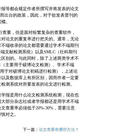
学报等都会规定作者所撰写并将发表的论文
假而出台的政策，因此，对于欲发表普刊的
门槛。
行查重，但是面对纷繁复杂的查重软件，
来对论文的重复率进行把关的。通常，无论
术不端收录的论文都需要通过学术不端期刊
端文献检测系统）以及SMLC（社科期刊
大区别的。与此同时，除了上述两类学术不
.1（主要用于硕博论文检测）、学术不端
要用于对硕博论文初稿进行检测），上述论
录以及数据库上有所区别，因而作者一定要
文检测系统对所要发表的论文进行检测。
者学报是用什么论文检测系统检测，现在也
国大部分杂志社或者学报都还是用学术不端
查重率必须低于20%-30%，需要注意
审慎对之。
下一篇：
论文查重有哪些方法？