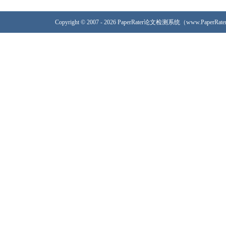
Copyright © 2007 - 2026 PaperRater论文检测系统（www.PaperRa