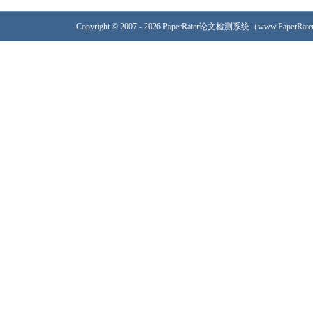
Copyright © 2007 - 2026 PaperRater论文检测系统（www.PaperRa