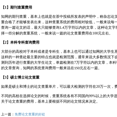
【1
】期刊查重费用
知网的期刊查重，基本上也就是在茶中投稿所发表的声明中，称杂志论
重合格了才能够发表出来，这种查重系统的费用相对较低，一般来说每
查询一篇论文的话，最大只能够查询
万字符以内的文章，这种论文字
1.4
择一些分解的查重系统，一般来说一篇的
论文查重
费用在
100
元左右。
【
2
】本科专科查询费用
大部分的高校对于本科或者是专科生，基本上也可以通过知网的大学生
这样的一种查处最主要的特点也就是检测范围，通常来说大多数情况下
测到历年进行查重的大学生论文，单篇检测在
7
万字符以内的文章，本科
的文章查询，知网的系统查询费用一般来说在
元左右一篇。
150
【
3
】硕士博士论文查重
如果是硕士和博士的论文查重单片，可以最大检测的字符在
20
万一次，
不同的高校在选择论文的时候，查重系统各有不同国内
99%
以上的大学
关于
论文查重的费用，基本上要根据不同的论文情况来决定。
上一篇：
免费论文查重的好处