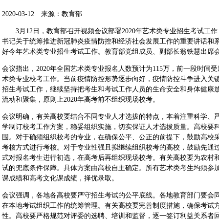
2020-03-12 来源：教育部
3月12日，教育部召开视频会议部署2020年艺术类专业招生考试工
书记关于统筹推进新冠肺炎疫情防控和经济社会发展工作的重要讲话和
好今年艺术类专业招生考试工作。教育部党组成员、副部长翁铁慧出席
会议指出，2020年全国艺术类专业报名人数预计为115万，前一段时
术类专业校考工作。当前疫情防控形势逐步向好，疫情防控斗争进入关
招生考试工作，继续坚持把考生和考试工作人员的生命安全和身体健康
流动和聚集，原则上2020年高考前不组织现场校考。
会议明确，有关高校要结合不同专业人才选拔的特点，本着注重科学、
学制订校考工作方案，稳妥组织实施，切实保证人才选拔质量。高校要
围。对于确须组织校考的专业，在确保公平、公正的前提下，鼓励高校
考核方式进行考核。对于专业性强且拟继续组织校考的高校，鼓励先通
式对报名考生进行初选，在高考后再组织现场校考。有关高校要为农村
试的兜底条件保障。具体方案由高校自主确定。所有艺术类考生均须参
课成绩和高考文化课成绩，择优录取。
会议强调，各地各高校要严守招生考试的公平底线。各地教育部门要会
在本地考试组织工作的统筹管理。有关高校要完善制度措施，确保考试
性。高校要严格规范对评委的选聘、培训和监督，逐一签订利益关系者