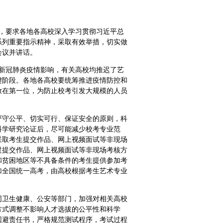
作，要求各地各高校深入学习贯彻习近平总
系列重要指示精神，采取有效举措，切实做
会议并讲话。
间受新冠肺炎疫情影响，有关高校均推迟了艺
键阶段。各地各高校要统筹推进疫情防控和
放在第一位，为防止校考引发大规模的人员
严守公平、切实可行、保证安全的原则，科
科学研究论证后，尽可能减少校考专业范
采取考生提交作品、网上视频面试等非现场
过提交作品、网上视频面试等非现场考核方
和贫困地区等不具备条件的考生提供参加考
加全国统一高考，由高校根据考生艺术专业
同卫生健康、公安等部门，加强对相关高校
方式调整不影响人才选拔的公平性和科学
回避责任书，严格规范测试程序，考试过程