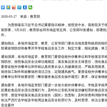
2020-03-27 来源：教育部
为贯彻落实习近平总书记重要指示精神，按照党中央、国务院关于统
策部署，3月26日，教育部会同市场监管总局、公安部印发通知，部署
作。
通知指出，各地市场监管、教育、公安等部门要在当地党委和政府的组
部署疫情防控和春季开学学校食品安全工作，制定方案，细化措施，将
通知强调，各地市场监管、教育部门要督促校外供餐单位和学校落实学
情防控。按照食品安全法律法规规定，落实食品安全主体责任，强化食
要督促校外供餐单位和学校认真排查从业人员健康状况，严格采用蒸煮
保持加工制作和就餐场所清洁卫生，定期通风换气。要督促校外供餐单
供餐单位和学校要按照《餐饮服务食品安全操作规范》要求，保证食物
通知要求，各地市场监管部门要进一步加大校外供餐单位、学校及学校
惩重处食品安全违法违规行为，及时向公安机关移送涉嫌犯罪的食品安
管理，督促学校落实食品安全校长（园长）负责制，及时排查和消除学
依法严厉打击学校及学校周边食品安全犯罪行为，及时受理、依法立案
安全案件