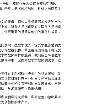
此不平衡，难怪很多人会冒着被惩罚的风
如此来看，是时候给教师、科研人员以及学
论文的要求，哪些人没必要强加发表论文的
课上好，财务人员把账记好，医务人员把病
文，但更重要的是承认他们的事务性成果，
我们发现一些教学优秀、深受学生喜爱的大
法获评教授职称。其主要原因就在于唯论文
教学型教师同样很重要，我们应当降低教学
奖励评审中，应提升教学型教师的比例，这
曾担任过本科和硕士毕业生的指导老师，发
与其让其拼凑抄袭毕业论文，还不如采取多
究型硕士生论文答辩和论文发表要求，不应
用型、学术型研究上作出选择。
而应当倡导论文质量，应鼓励他们做出具有
变为创新性的生产力。