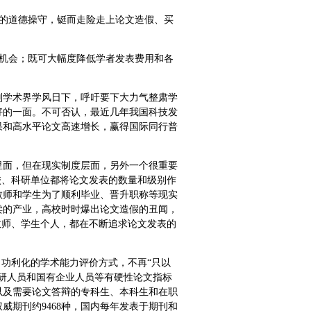
本的道德操守，铤而走险走上论文造假、买
。
表机会；既可大幅度降低学者发表费用和各
判学术界学风日下，呼吁要下大力气整肃学
好的一面。不可否认，最近几年我国科技发
果和高水平论文高速增长，赢得国际同行普
里面，但在现实制度层面，另外一个很重要
校、科研单位都将论文发表的数量和级别作
教师和学生为了顺利毕业、晋升职称等现实
卖的产业，高校时时爆出论文造假的丑闻，
教师、学生个人，都在不断追求论文发表的
、功利化的学术能力评价方式，不再“只以
研人员和国有企业人员等有硬性论文指标
以及需要论文答辩的专科生、本科生和在职
威期刊约9468种，国内每年发表于期刊和