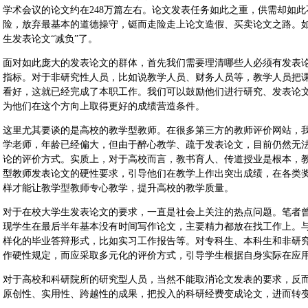
学术会议的论文约在248万篇左右。论文发表任务如此之重，供需却如
险，放弃最基本的道德操守，铤而走险走上论文造假、买卖论文之路。
生发表论文“减负”了。
面对如此庞大的发表论文的群体，首先我们需要理清哪些人必须有发表
指标。对于非研究性人员，比如说教学人员、财务人员等，教学人员把
看好，这就已经完成了本职工作。我们可以鼓励他们进行研究、发表论
为他们在这个方向上取得更好的成绩营造条件。
这里尤其要谈的是高校的教学型教师。在很多第三方的教师评价网站，
学老师，年龄已经偏大，但由于醉心教学、疏于发表论文，目前仍然无
论的评价方式。实质上，对于高校而言，教书育人、传道授业是根本，
型教师发表论文的硬性要求，引导他们在教学上作出突出成绩，在各类
样才能让教学型教师专心教学，提升高校的教学质量。
对于在校大学生发表论文的要求，一直是社会上关注的热点问题。笔者
现学生在最后半年基本没有时间写作论文，主要精力都放在找工作上。
样化的毕业答辩形式，比如实习工作报告等。对专科生、本科生和非研
作硬性规定，而应采取多元化的评价方式，引导学生根据自身实际在应
对于高校和科研院所的研究型人员，当然不能取消论文发表的要求，反
原创性、实用性、跨越性的成果，把投入的科研经费变成论文，进而转