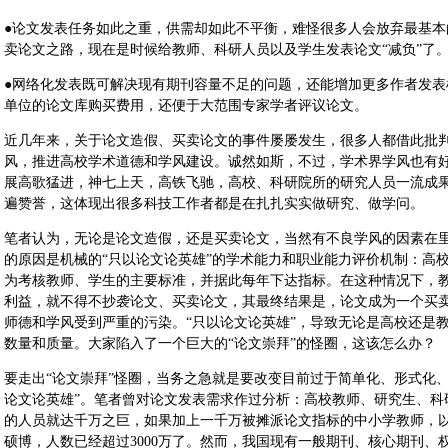
●论文发表任务如此之重，供需却如此不平衡，难怪很多人会放弃最基
卖论文之路，现在是时候给教师、科研人员以及学生发表论文“减负”了
●网络化发表既可解决现有期刊容量不足的问题，还能增加更多作者发
单位的论文库购买费用，还便于大范围专家学者评议论文。
近几年来，关于论文造假、买卖论文的事件屡屡发生，很多人都借此批
风，推进高校学术道德和学风建设。诚然如斯，不过，学术界学风也有
展高歌猛进，神七上天，高铁飞驰，高校、科研院所的研究人员一流成
遍赞誉，这体现出很多科技工作者都是在扎扎实实做研究、做学问。
笔者认为，无论是论文造假，还是买卖论文，当然有不良学风的因素在
的原因是机械的“只以论文论英雄”的学术能力和职业能力评价机制：高
为考核教师、学生的主要标准，并据此每年下达指标。在这种情况下，
利益，就不得不抄袭论文、买卖论文，其最终结果是，论文成为一个买
师德和学风受到严重的污染。“只以论文论英雄”，导致无论是高校还是
数量和质量。大家陷入了一个巨大的“论文崇拜”的怪圈，这该怎么办？
要走出“论文崇拜”怪圈，当务之急就是要改变目前过于简单化、形式化
论文论英雄”。笔者曾对论文发表需求作过分析：高校教师、研究生、科
的人员就达千万之巨，如果加上一千万被摊派论文指标的中小学教师，
硕博，人数已经超过3000万了。然而，我国现有一般期刊、核心期刊、权